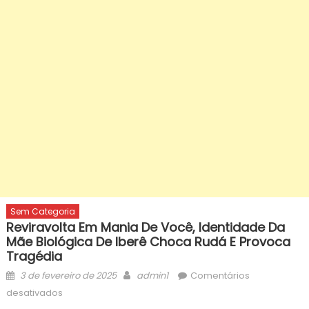
Sem Categoria
Reviravolta Em Mania De Você, Identidade Da
Mãe Biológica De Iberê Choca Rudá E Provoca
Tragédia
Posted
Author
3 de fevereiro de 2025
admin1
Comentários
on
em
desativados
Reviravolta