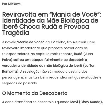
Por MRNews
em
Mania
Reviravolta em “Mania de Você”:
de
Identidade da Mãe Biológica de
Você,
Iberê Choca Rudá e Provoca
Identidade
Tragédia
da
Mãe
A novela
“Mania de Você”
, da TV Globo, trouxe mais uma
Biológica
reviravolta impactante que promete mexer com os
de
Iberê
telespectadores. No capítulo mais recente,
Rudá (Juan
Choca
Paiva) sofreu um ataque fulminante ao descobrir a
Rudá
verdadeira identidade da mãe biológica de Iberê (Jaffar
e
Bambirra)
. A revelação não só mudou o destino dos
Provoca
personagens, mas também reacendeu antigas rivalidades e
Tragédia
segredos do passado.
O Momento da Descoberta
A cena dramática se desenrolou quando
Mavi (Chay Suede),