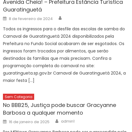
Avenida Cheia! – Prefeitura Estância Turística
Guaratinguetá
Author
Posted
8 de fevereiro de 2024
on
Todos os ingressos para o desfile das escolas de samba do
Carnaval de Guaratinguetá 2024 disponibilizados pela
Prefeitura no Fundo Social acabaram de ser esgotados. Os
ingressos foram trocados por alimentos, que serão
destinados às famílias que mais precisam. Confira a
programação completa do carnaval no site:
guaratingueta.sp.gov.br Carnaval de Guaratinguetá 2024, a
maior festa […]
Sem Categoria
No BBB25, Justiça pode buscar Gracyanne
Barbosa a qualquer momento
Author
Posted
admin1
16 de janeiro de 2025
on
Por MRNews Gracyanne Barbosa pode ser surpreendida pela