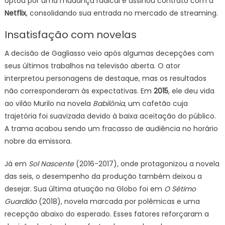
optou por uma mudança radical e assinou contrato com a
Netflix
, consolidando sua entrada no mercado de streaming.
Insatisfação com novelas
A decisão de Gagliasso veio após algumas decepções com
seus últimos trabalhos na televisão aberta. O ator
interpretou personagens de destaque, mas os resultados
não corresponderam às expectativas. Em
2015
, ele deu vida
ao vilão Murilo na novela
Babilônia
, um cafetão cuja
trajetória foi suavizada devido à baixa aceitação do público.
A trama acabou sendo um fracasso de audiência no horário
nobre da emissora.
Já em
Sol Nascente
(2016-2017), onde protagonizou a novela
das seis, o desempenho da produção também deixou a
desejar. Sua última atuação na Globo foi em
O Sétimo
Guardião
(2018), novela marcada por polêmicas e uma
recepção abaixo do esperado. Esses fatores reforçaram a