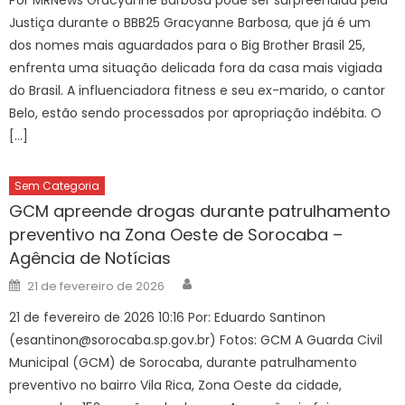
Justiça durante o BBB25 Gracyanne Barbosa, que já é um
dos nomes mais aguardados para o Big Brother Brasil 25,
enfrenta uma situação delicada fora da casa mais vigiada
do Brasil. A influenciadora fitness e seu ex-marido, o cantor
Belo, estão sendo processados por apropriação indébita. O
[…]
Sem Categoria
GCM apreende drogas durante patrulhamento
preventivo na Zona Oeste de Sorocaba –
Agência de Notícias
Author
Posted
21 de fevereiro de 2026
on
21 de fevereiro de 2026 10:16 Por: Eduardo Santinon
(esantinon@sorocaba.sp.gov.br) Fotos: GCM A Guarda Civil
Municipal (GCM) de Sorocaba, durante patrulhamento
preventivo no bairro Vila Rica, Zona Oeste da cidade,