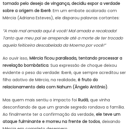
tomado pelo desejo de vingança, decidiu expor a verdade
sobre a origem de Iberê
. Em um embate acalorado com
Mércia (Adriana Esteves), ele disparou palavras cortantes:
“A mais mal amada aqui é você! Mal amada e recalcada!
Tanto que meu pai se arrepende até a morte de ter trocado
aquela feiticeira descabelada da Moema por você!”
Ao ouvir isso,
Mércia ficou paralisada, tentando processar a
revelação bombástica
. Sua expressão de choque deixou
evidente o peso da verdade: Iberê, que sempre acreditou ser
filho adotivo de Mércia, na realidade,
é fruto do
relacionamento dela com Nahum (Ângelo Antônio)
.
Mas quem mais sentiu o impacto foi
Rudá
, que vinha
desconfiando de que um grande segredo rondava a família.
Ao finalmente ter a confirmação da verdade,
ele teve um
ataque fulminante e morreu na frente de todos
, deixando
Mércia em completo desespero.