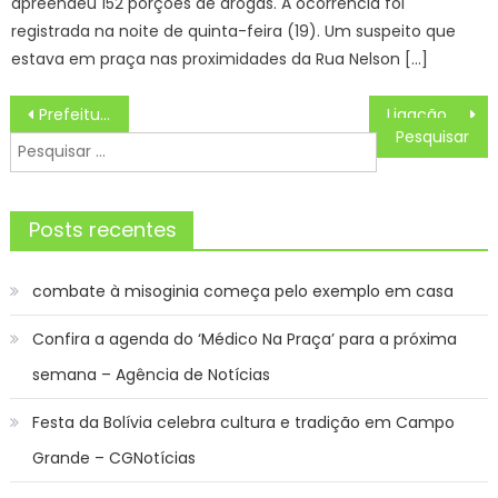
apreendeu 152 porções de drogas. A ocorrência foi
registrada na noite de quinta-feira (19). Um suspeito que
estava em praça nas proximidades da Rua Nelson […]
Navegação
Prefeitura e OESG realizaram festa da Rainha e da Mini Rainha do Carnaval 2025 de Guaratinguetá – Prefeitura Estância Turística Guaratinguetá
Ligação da rede de esgoto antes da hora causa transtornos em cidades de Mato Grosso do Sul – Agência de Noticias do Governo de Mato Grosso do Sul
de
Pesquisar
Post
por:
Posts recentes
combate à misoginia começa pelo exemplo em casa
Confira a agenda do ‘Médico Na Praça’ para a próxima
semana – Agência de Notícias
Festa da Bolívia celebra cultura e tradição em Campo
Grande – CGNotícias