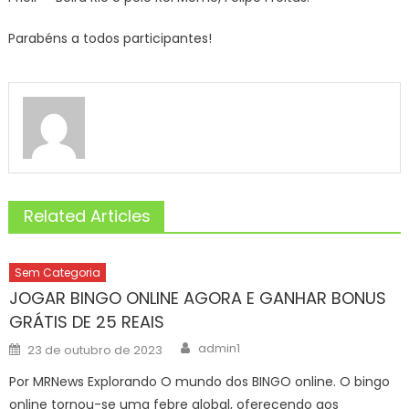
Parabéns a todos participantes!
Related Articles
Sem Categoria
JOGAR BINGO ONLINE AGORA E GANHAR BONUS
GRÁTIS DE 25 REAIS
Author
Posted
admin1
23 de outubro de 2023
on
Por MRNews Explorando O mundo dos BINGO online. O bingo
online tornou-se uma febre global, oferecendo aos