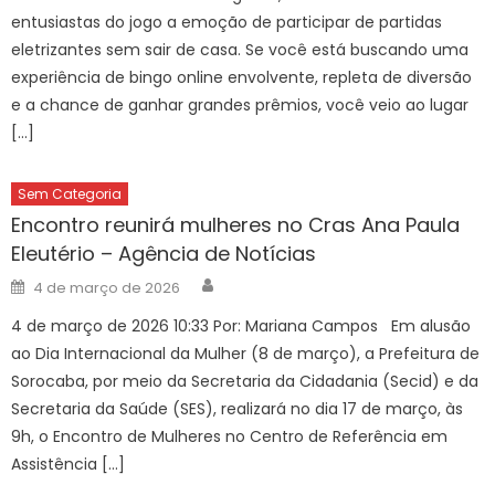
entusiastas do jogo a emoção de participar de partidas
eletrizantes sem sair de casa. Se você está buscando uma
experiência de bingo online envolvente, repleta de diversão
e a chance de ganhar grandes prêmios, você veio ao lugar
[…]
Sem Categoria
Encontro reunirá mulheres no Cras Ana Paula
Eleutério – Agência de Notícias
Author
Posted
4 de março de 2026
on
4 de março de 2026 10:33 Por: Mariana Campos Em alusão
ao Dia Internacional da Mulher (8 de março), a Prefeitura de
Sorocaba, por meio da Secretaria da Cidadania (Secid) e da
Secretaria da Saúde (SES), realizará no dia 17 de março, às
9h, o Encontro de Mulheres no Centro de Referência em
Assistência […]