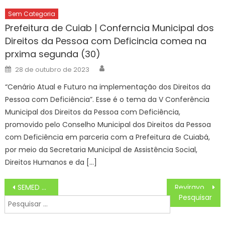
Sem Categoria
Prefeitura de Cuiab | Conferncia Municipal dos
Direitos da Pessoa com Deficincia comea na
prxima segunda (30)
Author
Posted
28 de outubro de 2023
on
“Cenário Atual e Futuro na implementação dos Direitos da
Pessoa com Deficiência”. Esse é o tema da V Conferência
Municipal dos Direitos da Pessoa com Deficiência,
promovido pelo Conselho Municipal dos Direitos da Pessoa
com Deficiência em parceria com a Prefeitura de Cuiabá,
por meio da Secretaria Municipal de Assistência Social,
Direitos Humanos e da […]
Navegação
SEMED dá início à Jornada Pedagógica com encontro de planejamento e integração – CGNotícias
Reviravolta em Mania de Você, Identidade da Mãe Biológica de Iberê Choca Rudá e Provoca Tragédia
de
Pesquisar
Post
por: