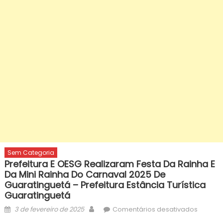
Sem Categoria
Prefeitura E OESG Realizaram Festa Da Rainha E
Da Mini Rainha Do Carnaval 2025 De
Guaratinguetá – Prefeitura Estância Turística
Guaratinguetá
Posted
Author
em
3 de fevereiro de 2025
Comentários desativados
on
Prefeitu