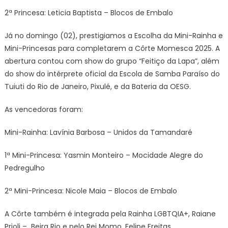
2ª Princesa: Leticia Baptista – Blocos de Embalo
Já no domingo (02), prestigiamos a Escolha da Mini-Rainha e
Mini-Princesas para completarem a Côrte Momesca 2025. A
abertura contou com show do grupo “Feitiço da Lapa”, além
do show do intérprete oficial da Escola de Samba Paraíso do
Tuiuti do Rio de Janeiro, Pixulé, e da Bateria da OESG.
As vencedoras foram:
Mini-Rainha: Lavínia Barbosa – Unidos da Tamandaré
1ª Mini-Princesa: Yasmin Monteiro – Mocidade Alegre do
Pedregulho
2ª Mini-Princesa: Nicole Maia – Blocos de Embalo
A Côrte também é integrada pela Rainha LGBTQIA+, Raiane
Prioli –
Beira Rio e pelo Rei Momo, Felipe Freitas.