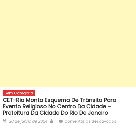
Sem Categoria
CET-Rio Monta Esquema De Trânsito Para
Evento Religioso No Centro Da Cidade –
Prefeitura Da Cidade Do Rio De Janeiro
Posted
Author
em
20 de junho de 2024
Comentários desativados
on
CET-
Rio