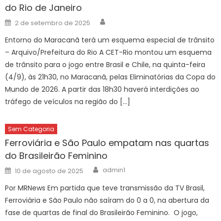
do Rio de Janeiro
Author
Posted
2 de setembro de 2025
on
Entorno do Maracanã terá um esquema especial de trânsito
– Arquivo/Prefeitura do Rio A CET-Rio montou um esquema
de trânsito para o jogo entre Brasil e Chile, na quinta-feira
(4/9), às 21h30, no Maracanã, pelas Eliminatórias da Copa do
Mundo de 2026. A partir das 18h30 haverá interdições ao
tráfego de veículos na região do […]
Sem Categoria
Ferroviária e São Paulo empatam nas quartas
do Brasileirão Feminino
Author
Posted
admin1
10 de agosto de 2025
on
Por MRNews Em partida que teve transmissão da TV Brasil,
Ferroviária e São Paulo não saíram do 0 a 0, na abertura da
fase de quartas de final do Brasileirão Feminino. O jogo,