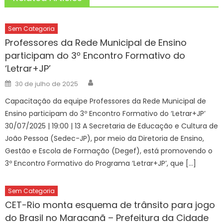
Sem Categoria
Professores da Rede Municipal de Ensino
participam do 3º Encontro Formativo do
‘Letrar+JP’
Author
Posted
30 de julho de 2025
on
Capacitação da equipe Professores da Rede Municipal de
Ensino participam do 3º Encontro Formativo do ‘Letrar+JP’
30/07/2025 | 19:00 | 13 A Secretaria de Educação e Cultura de
João Pessoa (Sedec-JP), por meio da Diretoria de Ensino,
Gestão e Escola de Formação (Degef), está promovendo o
3º Encontro Formativo do Programa ‘Letrar+JP’, que […]
Sem Categoria
CET-Rio monta esquema de trânsito para jogo
do Brasil no Maracanã – Prefeitura da Cidade