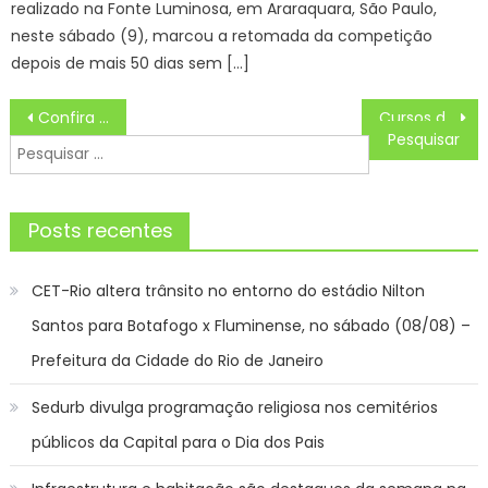
realizado na Fonte Luminosa, em Araraquara, São Paulo,
neste sábado (9), marcou a retomada da competição
depois de mais 50 dias sem […]
Navegação
Confira quais os três bairros que o fumacê irá circular nessa quinta-feira (20) – CGNotícias
Cursos de Formação em Aviturismo em Unidade de Conservação e em Comunidades Tradicionais são destaques no mês do meio ambiente em Bonito – Prefeitura Municipal de Bonito
de
Pesquisar
Post
por:
Posts recentes
CET-Rio altera trânsito no entorno do estádio Nilton
Santos para Botafogo x Fluminense, no sábado (08/08) –
Prefeitura da Cidade do Rio de Janeiro
Sedurb divulga programação religiosa nos cemitérios
públicos da Capital para o Dia dos Pais