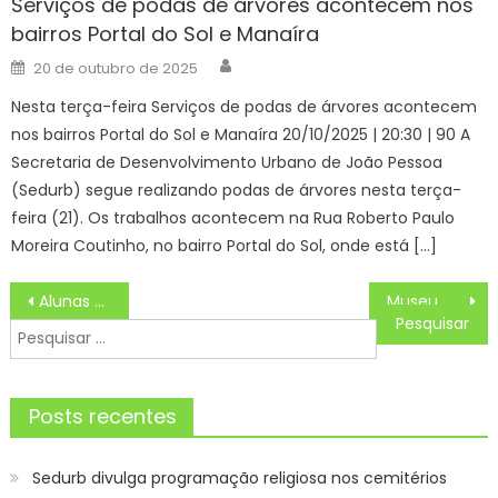
Serviços de podas de árvores acontecem nos
bairros Portal do Sol e Manaíra
Author
Posted
20 de outubro de 2025
on
Nesta terça-feira Serviços de podas de árvores acontecem
nos bairros Portal do Sol e Manaíra 20/10/2025 | 20:30 | 90 A
Secretaria de Desenvolvimento Urbano de João Pessoa
(Sedurb) segue realizando podas de árvores nesta terça-
feira (21). Os trabalhos acontecem na Rua Roberto Paulo
Moreira Coutinho, no bairro Portal do Sol, onde está […]
Navegação
Alunas do IFSP conquistam 1º lugar em feira internacional no México – IFSP
Museu Municipal terá oficina sobre trilha sonora
de
Pesquisar
Post
por:
Posts recentes
Sedurb divulga programação religiosa nos cemitérios