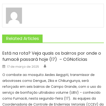
Related Articles
Está na rota? Veja quais os bairros por onde o
fumacê passará hoje (17) – CGNotícias
Author
Posted
17 de março de 2025
on
O combate ao mosquito Aedes Aegypti, transmissor de
arboviroses como Dengue, Zika e Chikungunya, será
reforçado em seis bairros de Campo Grande, com o uso do
serviço de borrifação ultrabaixo volume (UBV) – conhecido
como Fumacê, nesta segunda-feira (17). As equipes da
Coordenadoria de Controle de Endemias Vetoriais (CCEV) da