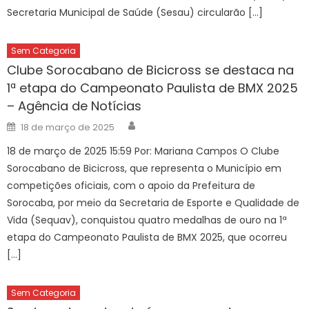
Secretaria Municipal de Saúde (Sesau) circularão […]
Sem Categoria
Clube Sorocabano de Bicicross se destaca na
1ª etapa do Campeonato Paulista de BMX 2025
– Agência de Notícias
Author
Posted
18 de março de 2025
on
18 de março de 2025 15:59 Por: Mariana Campos O Clube
Sorocabano de Bicicross, que representa o Município em
competições oficiais, com o apoio da Prefeitura de
Sorocaba, por meio da Secretaria de Esporte e Qualidade de
Vida (Sequav), conquistou quatro medalhas de ouro na 1ª
etapa do Campeonato Paulista de BMX 2025, que ocorreu
[…]
Sem Categoria