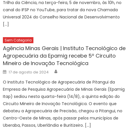
Trilha da Ciência, na terça-feira, 5 de novembro, às 10h, no
canal do IFSP no YouTube, para tratar da nova Chamada
Universal 2024 do Conselho Nacional de Desenvolvimento
[…]
Sem Categoria
Agência Minas Gerais | Instituto Tecnológico de
Agropecuária da Epamig recebe 5º Circuito
Mineiro de Inovação Tecnológica
Author
Posted
17 de agosto de 2024
on
O Instituto Tecnológico de Agropecuária de Pitangui da
Empresa de Pesquisa Agropecuária de Minas Gerais (Epamig
Itap) sediou nesta quarta-feira (14/8), a quinta edição do
Circuito Mineiro de Inovação Tecnológica. O evento que
debateu a Agropecuária de Precisão, chegou a Pitangui, no
Centro-Oeste de Minas, após passar pelos municípios de
Uberaba, Passos, Uberlândia e Buritizeiro. […]