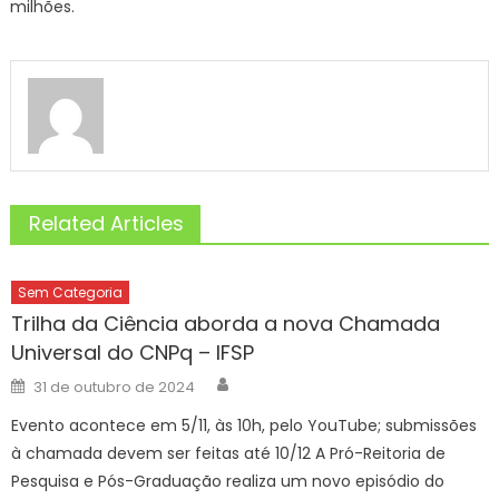
milhões.
Related Articles
Sem Categoria
Trilha da Ciência aborda a nova Chamada
Universal do CNPq – IFSP
Author
Posted
31 de outubro de 2024
on
Evento acontece em 5/11, às 10h, pelo YouTube; submissões
à chamada devem ser feitas até 10/12 A Pró-Reitoria de
Pesquisa e Pós-Graduação realiza um novo episódio do