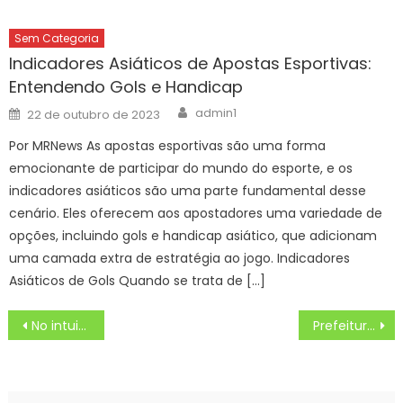
Sem Categoria
Indicadores Asiáticos de Apostas Esportivas:
Entendendo Gols e Handicap
Author
Posted
admin1
22 de outubro de 2023
on
Por MRNews As apostas esportivas são uma forma
emocionante de participar do mundo do esporte, e os
indicadores asiáticos são uma parte fundamental desse
cenário. Eles oferecem aos apostadores uma variedade de
opções, incluindo gols e handicap asiático, que adicionam
uma camada extra de estratégia ao jogo. Indicadores
Asiáticos de Gols Quando se trata de […]
Navegação
No intuito de fomentar a economia, Prefeitura participa de reunião com Aena, empresa argentina e ministro do Chile – CGNotícias
Prefeitura e Banco do Brasil assinam contrato de R$ 30 milhões para investimentos em infraestrutura – Prefeitura Municipal de Bonito
de
Post