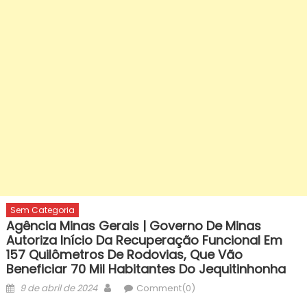
Sem Categoria
Agência Minas Gerais | Governo De Minas
Autoriza Início Da Recuperação Funcional Em
157 Quilômetros De Rodovias, Que Vão
Beneficiar 70 Mil Habitantes Do Jequitinhonha
Posted
Author
9 de abril de 2024
Comment(0)
on