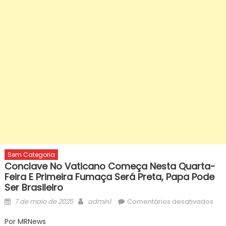
Sem Categoria
Conclave No Vaticano Começa Nesta Quarta-
Feira E Primeira Fumaça Será Preta, Papa Pode
Ser Brasileiro
Posted
Author
em
7 de maio de 2025
admin1
Comentários desativados
on
Con
Por MRNews
no