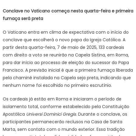
Vat
Conclave no Vaticano começa nesta quarta-feira e primeira
co
fumaça será preta
nes
qua
O Vaticano entra em clima de expectativa com o início do
feir
conclave que escolherá o novo papa da Igreja Católica. A
e
partir desta quarta-feira, 7 de maio de 2025, 133 cardeais
pri
fum
com direito a voto se reunirão na Capela Sistina, em Roma,
ser
para dar início ao processo de eleição do sucessor do Papa
pret
Francisco. A previsão inicial é que a primeira fumaça liberada
Pa
pela chaminé instalada na Capela seja preta, indicando que
po
nenhum nome foi escolhido no primeiro escrutínio.
ser
bras
Os cardeais já estão em Roma e iniciaram o período de
isolamento total, conforme estabelecido pela Constituição
Apostólica
Universi Dominici Gregis
. Durante o conclave, os
participantes permanecerão reclusos na Casa de Santa
Marta, sem contato com o mundo exterior. Essa tradição