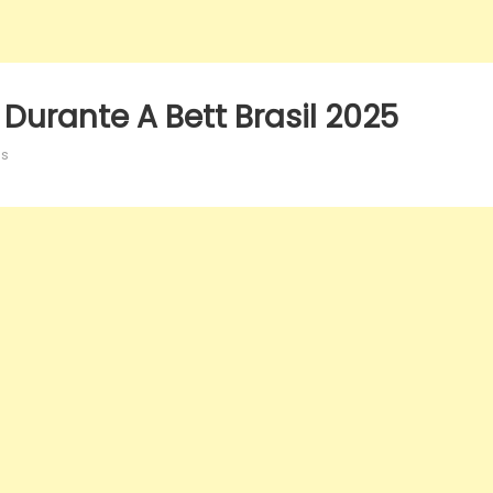
Durante A Bett Brasil 2025
em
os
São
José
busca
inovação
durante
a
Bett
Brasil
2025