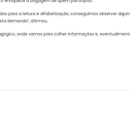
ento enriquece a bagagem de quem participou.
dos para a leitura e alfabetização, conseguimos observar algun
sta demanda”, afirmou.
gógico, onde vamos para colher informações e, eventualment