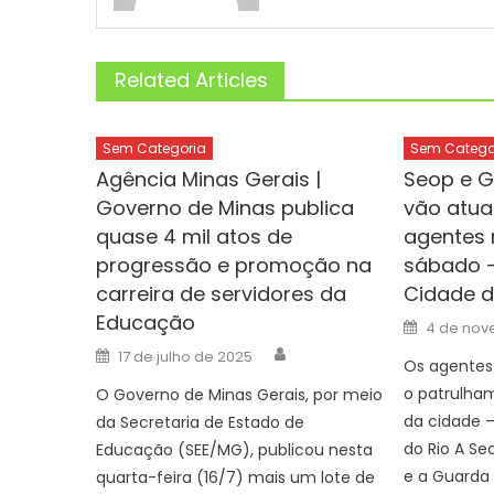
Related Articles
Sem Categoria
Sem Catego
Agência Minas Gerais |
Seop e G
Governo de Minas publica
vão atua
quase 4 mil atos de
agentes 
progressão e promoção na
sábado –
carreira de servidores da
Cidade d
Educação
Posted
4 de nov
on
Author
Posted
17 de julho de 2025
on
Os agentes
o patrulha
O Governo de Minas Gerais, por meio
da cidade –
da Secretaria de Estado de
do Rio A Se
Educação (SEE/MG), publicou nesta
e a Guarda
quarta-feira (16/7) mais um lote de