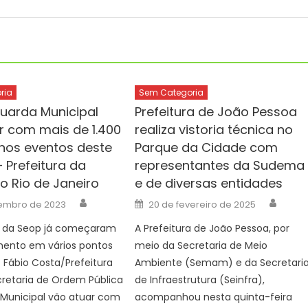
ria
Sem Categoria
uarda Municipal
Prefeitura de João Pessoa
r com mais de 1.400
realiza vistoria técnica no
nos eventos deste
Parque da Cidade com
 Prefeitura da
representantes da Sudema
o Rio de Janeiro
e de diversas entidades
Author
Auth
Posted
embro de 2023
20 de fevereiro de 2025
on
 da Seop já começaram
A Prefeitura de João Pessoa, por
mento em vários pontos
meio da Secretaria de Meio
 Fábio Costa/Prefeitura
Ambiente (Semam) e da Secretari
cretaria de Ordem Pública
de Infraestrutura (Seinfra),
 Municipal vão atuar com
acompanhou nesta quinta-feira