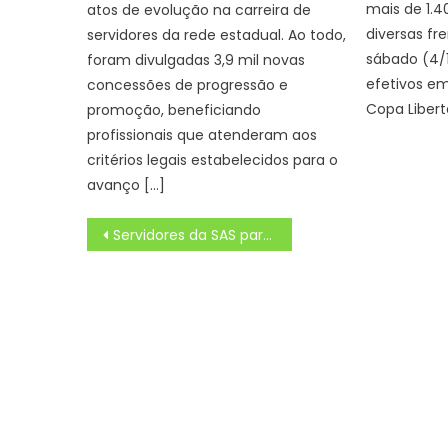
mais de 1.4
atos de evolução na carreira de
diversas fr
servidores da rede estadual. Ao todo,
sábado (4/1
foram divulgadas 3,9 mil novas
efetivos em
concessões de progressão e
Copa Libert
promoção, beneficiando
profissionais que atenderam aos
critérios legais estabelecidos para o
avanço […]
Navegação
Servidores da SAS participam de conferência e elaboram sugestões para fortalecer atuação do SUAS – CGNotícias
de
Post