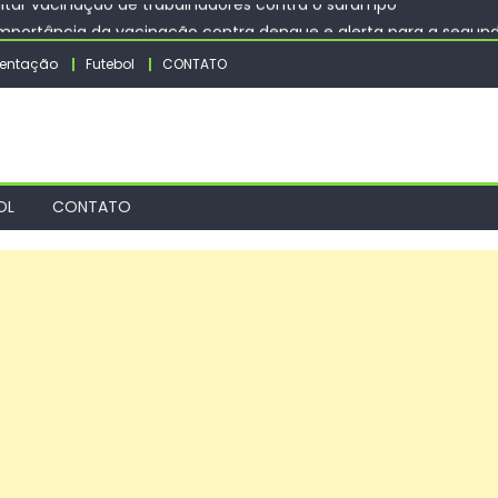
importância da vacinação contra dengue e alerta para a segun
s Jogos Escolares de Sorocaba dos dias 10 a 14 de agosto – Agên
entação
Futebol
CONTATO
ços de tapa-buraco em quase 50 bairros nesta quinta-feira
itar vacinação de trabalhadores contra o sarampo
OL
CONTATO