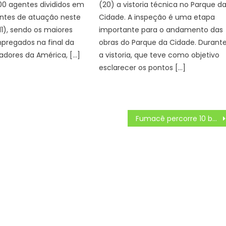
00 agentes divididos em
(20) a vistoria técnica no Parque d
entes de atuação neste
Cidade. A inspeção é uma etapa
1), sendo os maiores
importante para o andamento das
pregados na final da
obras do Parque da Cidade. Durant
adores da América, […]
a vistoria, que teve como objetivo
esclarecer os pontos […]
Fumacê percorre 10 bairros nesta quarta-feira em Campo Grande – CGNotícias