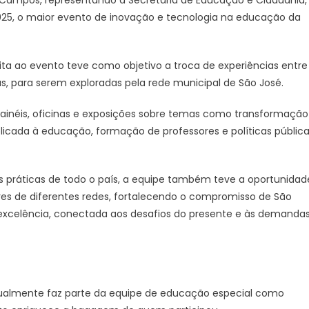
 Campos, representando a Secretaria de Educação e Cidadania,
il 2025, o maior evento de inovação e tecnologia na educação da
sita ao evento teve como objetivo a troca de experiências entre
s, para serem exploradas pela rede municipal de São José.
inéis, oficinas e exposições sobre temas como transformação
l aplicada à educação, formação de professores e políticas públic
 práticas de todo o país, a equipe também teve a oportunidad
res de diferentes redes, fortalecendo o compromisso de São
celência, conectada aos desafios do presente e às demanda
atualmente faz parte da equipe de educação especial como