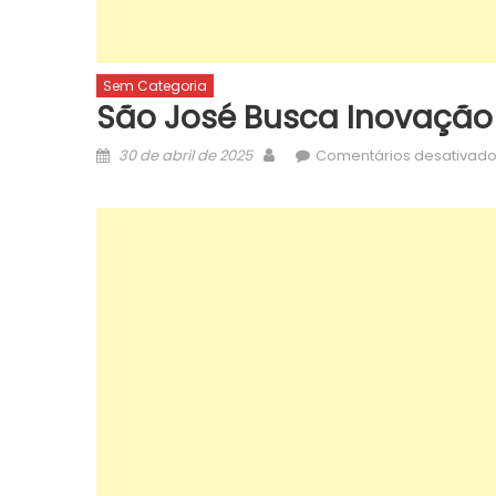
Sem Categoria
São José Busca Inovação 
Posted
Author
30 de abril de 2025
Comentários desativad
on