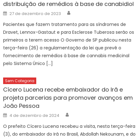
distribuição de remédios à base de canabidiol
Author
Posted
27 de dezembro de 2023
on
Pacientes que fazem tratamento para as síndromes de
Dravet, Lennox-Gastaut e para Esclerose Tuberosa serão os
primeiros a terem acesso O Governo de SP publicou nesta
terça-feira (26) a regulamentação da lei que prevê o
fornecimento de remédios à base de cannabis medicinal
pelo Sistema Único […]
Sem Categoria
Cícero Lucena recebe embaixador do Irã e
projeta parcerias para promover avanços em
João Pessoa
Author
Posted
4 de dezembro de 2024
on
O prefeito Cícero Lucena recebeu a visita, nesta terça-feira
(3), do embaixador do Irã no Brasil, Abdollah Nekounam, e do