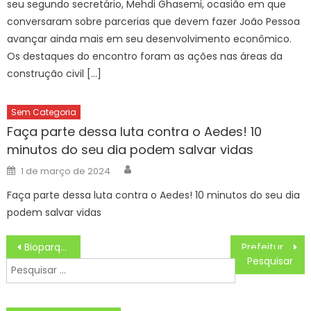
seu segundo secretário, Mehdi Ghasemi, ocasião em que
conversaram sobre parcerias que devem fazer João Pessoa
avançar ainda mais em seu desenvolvimento econômico.
Os destaques do encontro foram as ações nas áreas da
construção civil […]
Sem Categoria
Faça parte dessa luta contra o Aedes! 10
minutos do seu dia podem salvar vidas
Author
Posted
1 de março de 2024
on
Faça parte dessa luta contra o Aedes! 10 minutos do seu dia
podem salvar vidas
Navegação
Bioparque Pantanal abre inscrições para Clube de Ciências; podem participar escolas públicas e privadas
Prefeitura inicia revitalização de área na antiga comunidade Mandela – CGNotícias
de
Pesquisar
Post
por: