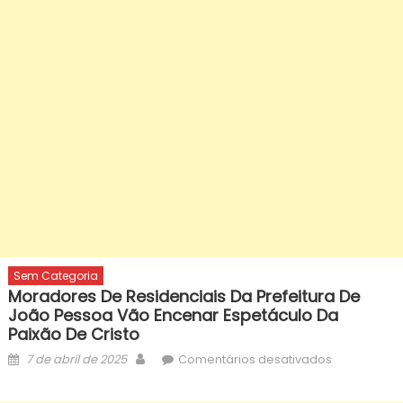
Sem Categoria
Moradores De Residenciais Da Prefeitura De
João Pessoa Vão Encenar Espetáculo Da
Paixão De Cristo
Posted
Author
em
7 de abril de 2025
Comentários desativados
on
Moradores
de