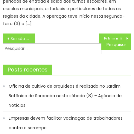
períodos de entrada e saída dos turnos escolares, em
escolas municipais, estaduais e particulares de todas as
regiões da cidade. A operação teve início nesta segunda-
feira (3) e […]
Navegação
Sessão da Tarde exibe Hoje, Terça (01/04) na Globo, A Vida É Agora; QUE HORAS COMEÇA, sinopse
Educação 5.0 de São José será destaque em jornal do Japão
de
Pesquisar
Post
por:
Posts recentes
Oficina de cultivo de orquídeas é realizada no Jardim
Botânico de Sorocaba neste sábado (8) – Agência de
Notícias
Empresas devem facilitar vacinação de trabalhadores
contra o sarampo