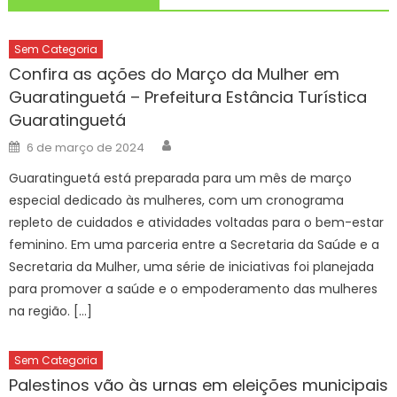
Sem Categoria
Confira as ações do Março da Mulher em
Guaratinguetá – Prefeitura Estância Turística
Guaratinguetá
Author
Posted
6 de março de 2024
on
Guaratinguetá está preparada para um mês de março
especial dedicado às mulheres, com um cronograma
repleto de cuidados e atividades voltadas para o bem-estar
feminino. Em uma parceria entre a Secretaria da Saúde e a
Secretaria da Mulher, uma série de iniciativas foi planejada
para promover a saúde e o empoderamento das mulheres
na região. […]
Sem Categoria
Palestinos vão às urnas em eleições municipais