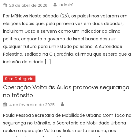
Author
Posted
admin1
26 de abril de 2026
on
Por MRNews Neste sábado (25), os palestinos votaram em
eleições locais que, pela primeira vez em duas décadas,
incluíram Gaza e servem como um indicador do clima
político, enquanto o governo de Israel busca destruir
qualquer futuro para um Estado palestino. A Autoridade
Palestina, sediada na Cisjordânia, afirmou que espera que a
inclusão da cidade […]
Sem Categoria
Operação Volta às Aulas promove segurança
no trânsito
Author
Posted
4 de fevereiro de 2025
on
Paula Pessoa Secretaria de Mobilidade Urbana Com foco na
segurança no trânsito, a Secretaria de Mobilidade Urbana
realiza a operação Volta às Aulas nesta semana, nos