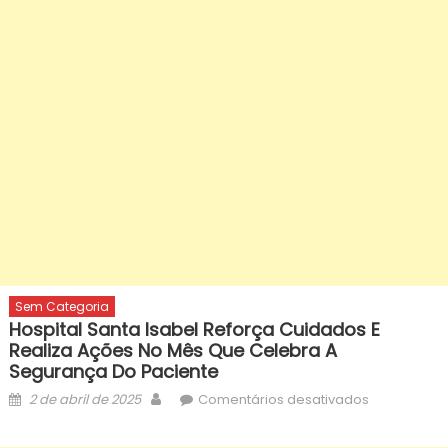
Sem Categoria
Hospital Santa Isabel Reforça Cuidados E
Realiza Ações No Mês Que Celebra A
Segurança Do Paciente
Posted
Author
em
2 de abril de 2025
Comentários desativados
on
Hospital
Santa