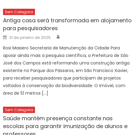
Sem Categoria
Antiga casa será transformada em alojamento
para pesquisadores
Author
Posted
31 de janeiro de 2025
on
Rosi Masiero Secretaria de Manutenção da Cidade Para
apoiar ainda mais a pesquisa científica, a Prefeitura de São
José dos Campos está reformando uma construção antiga
existente no Parque dos Pássaros, em São Francisco Xavier,
para receber pesquisadores que participam de projetos
voltados à conservação da biodiversidade. O imóvel, com
área de 51 metros […]
Sem Categoria
Saúde mantém presença constante nas
escolas para garantir imunização de alunos e
professores