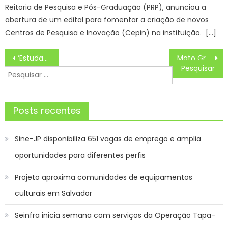
Reitoria de Pesquisa e Pós-Graduação (PRP), anunciou a
abertura de um edital para fomentar a criação de novos
Centros de Pesquisa e Inovação (Cepin) na instituição. […]
Navegação
‘Estudantes no Controle’ incentiva protagonismo estudantil e cidadania ativa em Mato Grosso do Sul
Mato Grosso do Sul lança logomarca para sinalizar e promover turismo acessível e inclusivo – Agência de Noticias do Governo de Mato Grosso do Sul
de
Pesquisar
Post
por:
Posts recentes
Sine-JP disponibiliza 651 vagas de emprego e amplia
oportunidades para diferentes perfis
Projeto aproxima comunidades de equipamentos
culturais em Salvador
Seinfra inicia semana com serviços da Operação Tapa-