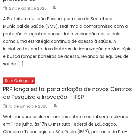
Author
Posted
28 de abril de 2026
on
A Prefeitura de João Pessoa, por meio da Secretaria
Municipal de Saúde (SMS), reafirma o compromisso com a
proteção integral ao consolidar a vacinação nas escolas
como uma estratégia contínua de acesso à saúde. A
iniciativa faz parte das diretrizes de imunização do Município
e busca romper barreiras de acesso, levando as equipes de
saúde […]
Sem Categoria
PRP lança edital para criação de novos Centros
de Pesquisa e Inovação – IFSP
Author
Posted
18 de junho de 2025
on
Webinar para esclarecimentos sobre o edital será realizada
em 1º de julho, às 17h O Instituto Federal de Educação,
Ciência e Tecnologia de São Paulo (IFSP), por meio da Pró-