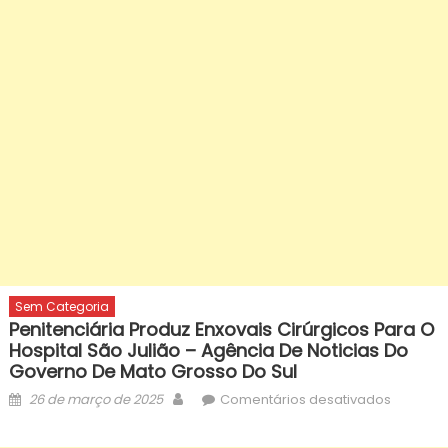
Sem Categoria
Penitenciária Produz Enxovais Cirúrgicos Para O
Hospital São Julião – Agência De Noticias Do
Governo De Mato Grosso Do Sul
Posted
Author
em
26 de março de 2025
Comentários desativados
on
penitenc
produz