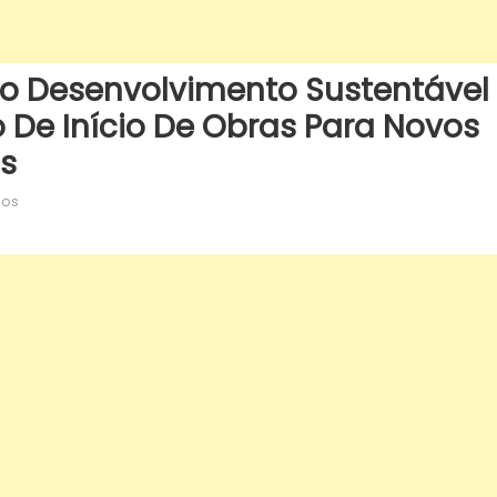
 Desenvolvimento Sustentável
De Início De Obras Para Novos
s
em
dos
Campo
Grande
avança
no
desenvolvimento
sustentável
com
assinatura
de
termo
de