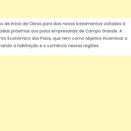
início
de
obras
para
mo de Início de Obras para dois novos loteamentos voltados à
novos
dias próximas aos polos empresariais de Campo Grande. A
loteamentos
mento Econômico dos Polos, que tem como objetivo incentivar a
–
nando a habitação e o comércio nessas regiões.
CGNotícias