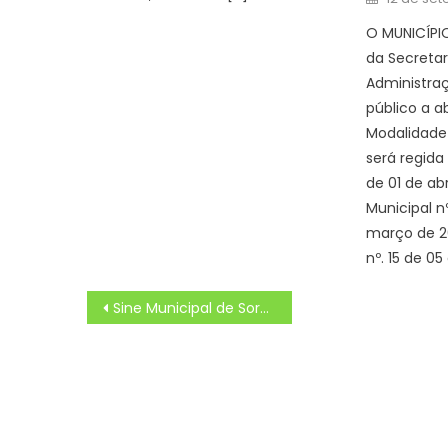
on
O MUNICÍPI
da Secretar
Administraç
público a a
Modalidade 
será regida 
de 01 de abr
Municipal n
março de 2
nº. 15 de 05
Navegação
Sine Municipal de Sorocaba oferece 200 vagas de emprego na sexta-feira (21) – Agência de Notícias
de
Post