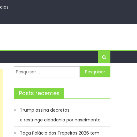
cias
João Pessoa na Palma da Mão
a Estância Turística Guaratinguetá
do Rio de Janeiro
Pesquisar
por:
Posts recentes
Trump assina decretos
e restringe cidadania por nascimento
Taça Palácio dos Tropeiros 2026 tem