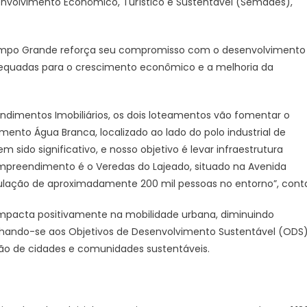
nvolvimento Econômico, Turístico e Sustentável (Semades),
Campo Grande reforça seu compromisso com o desenvolvimento
dequadas para o crescimento econômico e a melhoria da
ndimentos Imobiliários, os dois loteamentos vão fomentar o
ento Água Branca, localizado ao lado do polo industrial de
ido significativo, e nosso objetivo é levar infraestrutura
preendimento é o Veredas do Lajeado, situado na Avenida
pulação de aproximadamente 200 mil pessoas no entorno”, cont
mpacta positivamente na mobilidade urbana, diminuindo
nhando-se aos Objetivos de Desenvolvimento Sustentável (ODS
ção de cidades e comunidades sustentáveis.