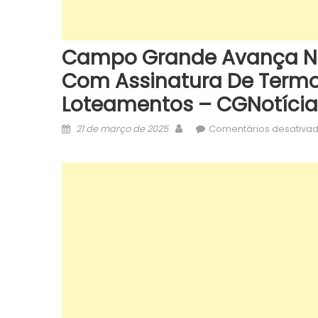
Campo Grande Avança No
Com Assinatura De Termo 
Loteamentos – CGNotícia
Posted
Author
21 de março de 2025
Comentários desativa
on