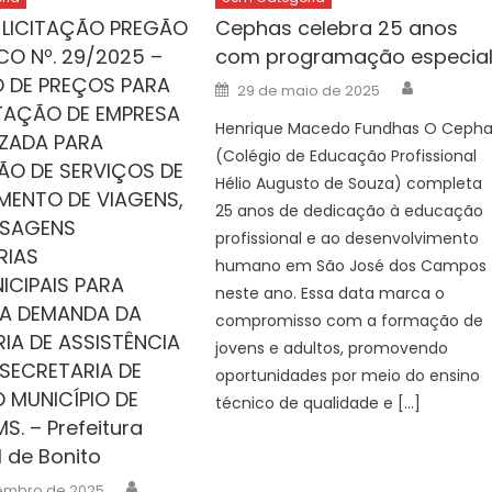
 LICITAÇÃO PREGÃO
Cephas celebra 25 anos
CO Nº. 29/2025 –
com programação especia
O DE PREÇOS PARA
Author
Posted
29 de maio de 2025
on
AÇÃO DE EMPRESA
Henrique Macedo Fundhas O Ceph
IZADA PARA
(Colégio de Educação Profissional
ÃO DE SERVIÇOS DE
Hélio Augusto de Souza) completa
MENTO DE VIAGENS,
25 anos de dedicação à educação
SAGENS
profissional e ao desenvolvimento
RIAS
humano em São José dos Campos
ICIPAIS PARA
neste ano. Essa data marca o
 A DEMANDA DA
compromisso com a formação de
IA DE ASSISTÊNCIA
jovens e adultos, promovendo
 SECRETARIA DE
oportunidades por meio do ensino
 MUNICÍPIO DE
técnico de qualidade e […]
S. – Prefeitura
l de Bonito
Author
tembro de 2025