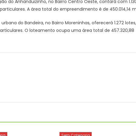
ão do Anhanduizinho, no Bairro Centro Oeste, contará com 1.13
 particulares. A área total do empreendimento é de 450.014,14 m
rbana do Bandeira, no Bairro Moreninhas, oferecerá 1.272 lotes
 particulares. O loteamento ocupa uma área total de 457.320,88
ria
Sem Categoria