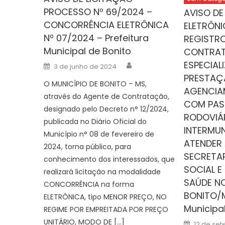
PROCESSO Nº 69/2024 –
AVISO DE
CONCORRÊNCIA ELETRÔNICA
ELETRÔNI
Nº 07/2024 – Prefeitura
REGISTR
Municipal de Bonito
CONTRAT
Author
ESPECIAL
Posted
3 de junho de 2024
on
PRESTAÇ
O MUNICÍPIO DE BONITO – MS,
AGENCIA
através do Agente de Contratação,
COM PAS
designado pelo Decreto n° 12/2024,
RODOVIÁ
publicada no Diário Oficial do
INTERMUN
Município n° 08 de fevereiro de
ATENDER
2024, torna público, para
SECRETAR
conhecimento dos interessados, que
SOCIAL E
realizará licitação na modalidade
SAÚDE NO
CONCORRÊNCIA na forma
BONITO/M
ELETRÔNICA, tipo MENOR PREÇO, NO
Municipa
REGIME POR EMPREITADA POR PREÇO
UNITÁRIO, MODO DE […]
Posted
12 de se