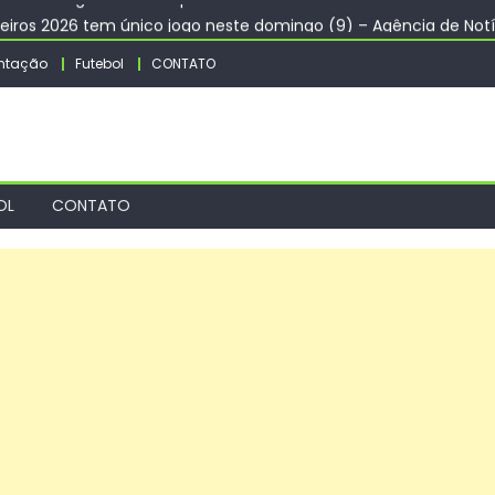
eiros 2026 tem único jogo neste domingo (9) – Agência de Notí
ra de Fibromialgia passa a ser exclusivamente pelo aplicativo 
ntação
Futebol
CONTATO
nguetá divulga novo cronograma dos editais da PNAB – Prefeitur
o de ar-condicionado no Centro do Rio – Prefeitura da Cidade 
s e restringe cidadania por nascimento
OL
CONTATO