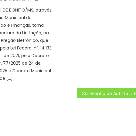
O DE BONITO/MS, através
ia Municipal de
ão e Finanças, torna
bertura da Licitação, na
Pregão Eletrônico, que
pela Lei Federal nº. 14.133,
il de 2021, pelo Decreto
º. 77/2025 de 24 de
025 e Decreto Municipal
 de […]
Carteirinha do Autista substitui laudo médico para desconto no IPVA em Mato Grosso do Sul – Agência de Noticias do Governo de Mato Grosso do Sul