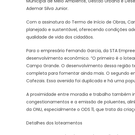
Municipal de Meio Ambiente, Gestão Urbana e Dese
Ademar Silva Junior.
Com a assinatura do Termo de Início de Obras, 
planejado e sustentável, oferecendo condições a
qualidade de vida dos cidadãos.
Para o empresário Fernando Garcia, da STA Empree
desenvolvimento econômico. “O primeiro é o loteam
Campo Grande. O desenvolvimento dessa região tem s
completa para fomentar ainda mais. O segundo em
Cafezais. Essa avenida foi duplicada e há uma po
A proximidade entre moradia e trabalho também i
congestionamentos e a emissão de poluentes, ali
da ONU, especialmente o ODS 11, que trata da cria
Detalhes dos loteamentos