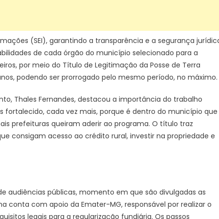
formações (SEI), garantindo a transparência e a segurança jurídic
ilidades de cada órgão do município selecionado para a
iros, por meio do Título de Legitimação da Posse de Terra
 anos, podendo ser prorrogado pelo mesmo período, no máximo.
ento, Thales Fernandes, destacou a importância do trabalho
s fortalecido, cada vez mais, porque é dentro do município que
s prefeituras queiram aderir ao programa. O título traz
ue consigam acesso ao crédito rural, investir na propriedade e
se de audiências públicas, momento em que são divulgadas as
ama conta com apoio da Emater-MG, responsável por realizar o
sitos legais para a regularização fundiária. Os passos