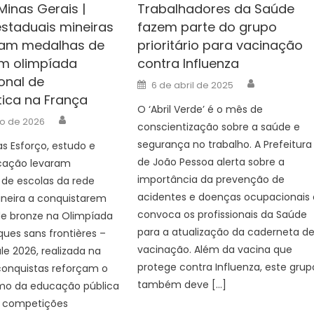
Minas Gerais |
Trabalhadores da Saúde
estaduais mineiras
fazem parte do grupo
tam medalhas de
prioritário para vacinação
m olimpíada
contra Influenza
onal de
Author
Posted
6 de abril de 2025
on
ica na França
O ‘Abril Verde’ é o mês de
Author
io de 2026
conscientização sobre a saúde e
segurança no trabalho. A Prefeitura
s Esforço, estudo e
de João Pessoa alerta sobre a
cação levaram
importância da prevenção de
 de escolas da rede
acidentes e doenças ocupacionais 
ineira a conquistarem
convoca os profissionais da Saúde
e bronze na Olimpíada
para a atualização da caderneta d
ues sans frontières –
vacinação. Além da vacina que
le 2026, realizada na
protege contra Influenza, este grup
conquistas reforçam o
também deve […]
mo da educação pública
 competições