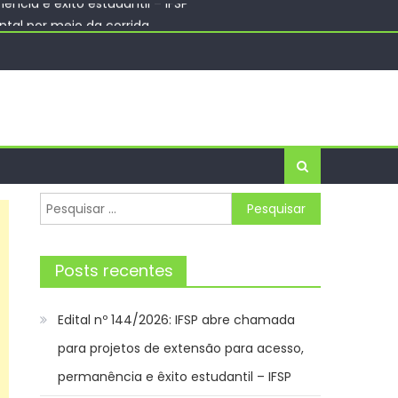
ntal por meio da corrida
liado – Prefeitura da Cidade do Rio de Janeiro
ncia e êxito estudantil – IFSP
Pesquisar
por:
Posts recentes
Edital nº 144/2026: IFSP abre chamada
para projetos de extensão para acesso,
permanência e êxito estudantil – IFSP