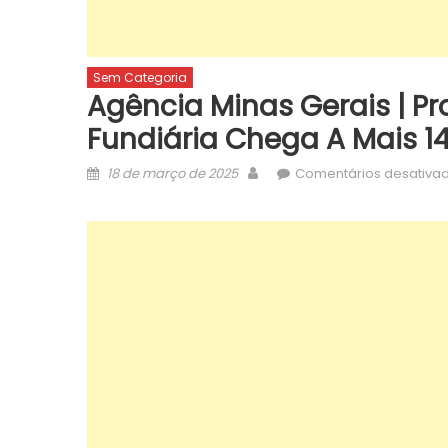
Sem Categoria
Agência Minas Gerais | P
Fundiária Chega A Mais 1
Posted
Author
18 de março de 2025
Comentários desativa
on