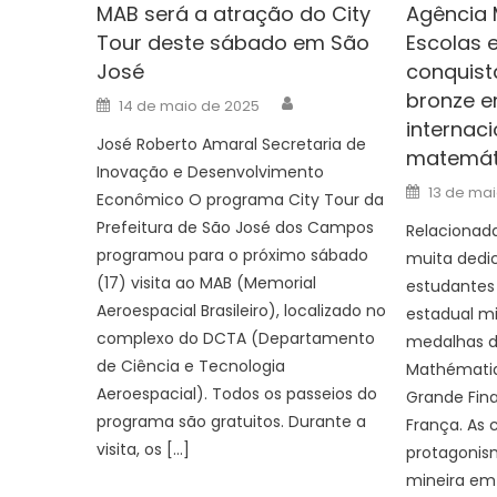
MAB será a atração do City
Agência 
Tour deste sábado em São
Escolas 
José
conquis
bronze e
Author
Posted
14 de maio de 2025
on
internaci
José Roberto Amaral Secretaria de
matemát
Inovação e Desenvolvimento
Posted
13 de ma
Econômico O programa City Tour da
on
Prefeitura de São José dos Campos
Relacionada
programou para o próximo sábado
muita dedi
(17) visita ao MAB (Memorial
estudantes
Aeroespacial Brasileiro), localizado no
estadual m
complexo do DCTA (Departamento
medalhas d
de Ciência e Tecnologia
Mathématiq
Aeroespacial). Todos os passeios do
Grande Fina
programa são gratuitos. Durante a
França. As 
visita, os […]
protagonis
mineira em