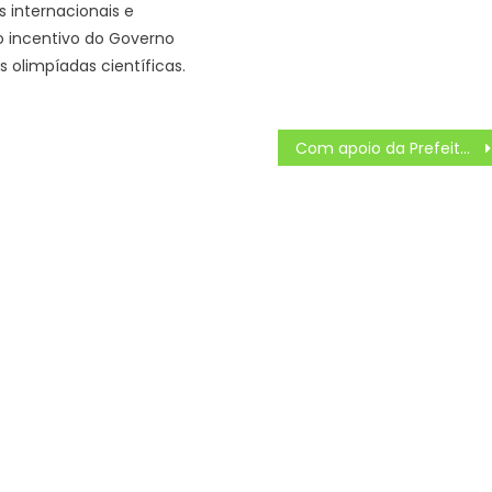
 internacionais e
 incentivo do Governo
s olimpíadas científicas.
Com apoio da Prefeitura, Delas Day celebra protagonismo feminino e empreendedorismo em Campo Grande – CGNotícias