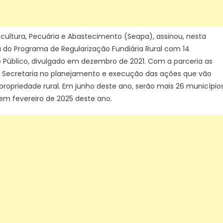
municípios
de
Minas
icultura, Pecuária e Abastecimento (Seapa), assinou, nesta
 do Programa de Regularização Fundiária Rural com 14
Público, divulgado em dezembro de 2021. Com a parceria as
a Secretaria no planejamento e execução das ações que vão
e propriedade rural. Em junho deste ano, serão mais 26 município
 em fevereiro de 2025 deste ano.