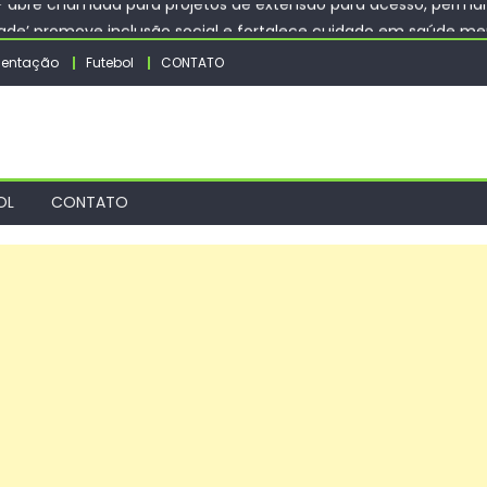
dade’ promove inclusão social e fortalece cuidado em saúde me
a trabalhadores de empresas – CGNotícias
entação
Futebol
CONTATO
sitsipas na estreia do Masters 1000 de Montreal
os Jogos Olímpicos e Paralímpicos com legado consolidado e amp
FSP abre chamada para projetos de extensão para acesso, permanê
OL
CONTATO