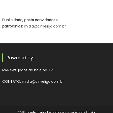
Publicidade, posts convidados e
patrocínios:
midia@oimeliga.com.br
Powered by:
MRNews:
jogos de hoje na TV
CONTATO: midia@oimeliga.com.br
2018 mantranews
|
Mantranews by
Mantrabrain
.