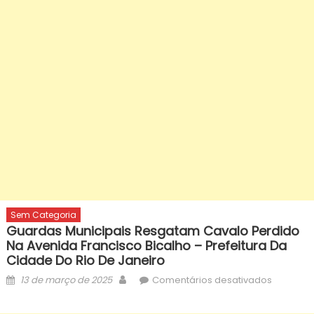
Sem Categoria
Guardas Municipais Resgatam Cavalo Perdido
Na Avenida Francisco Bicalho – Prefeitura Da
Cidade Do Rio De Janeiro
Posted
Author
em
13 de março de 2025
Comentários desativados
on
Guardas
municipa