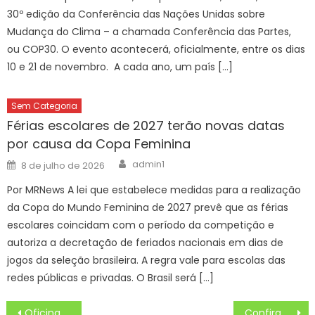
30º edição da Conferência das Nações Unidas sobre
Mudança do Clima – a chamada Conferência das Partes,
ou COP30. O evento acontecerá, oficialmente, entre os dias
10 e 21 de novembro. A cada ano, um país […]
Sem Categoria
Férias escolares de 2027 terão novas datas
por causa da Copa Feminina
Author
Posted
admin1
8 de julho de 2026
on
Por MRNews A lei que estabelece medidas para a realização
da Copa do Mundo Feminina de 2027 prevê que as férias
escolares coincidam com o período da competição e
autoriza a decretação de feriados nacionais em dias de
jogos da seleção brasileira. A regra vale para escolas das
redes públicas e privadas. O Brasil será […]
Navegação
Oficinas para entrevistadores do Cadastro Único têm início com foco na nova plataforma digital do serviço – CGNotícias
Confira a Programação Imperdível da Secretaria da Mulher – Prefeitura Estância Turística Guaratinguetá