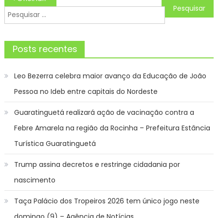
de
Pesquisar
Post
por:
Posts recentes
Leo Bezerra celebra maior avanço da Educação de João
Pessoa no Ideb entre capitais do Nordeste
Guaratinguetá realizará ação de vacinação contra a
Febre Amarela na região da Rocinha – Prefeitura Estância
Turística Guaratinguetá
Trump assina decretos e restringe cidadania por
nascimento
Taça Palácio dos Tropeiros 2026 tem único jogo neste
domingo (9) – Agência de Notícias