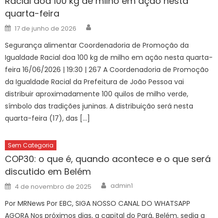
Racial doa 100 kg de milho em ação nesta
quarta-feira
Author
Posted
17 de junho de 2026
on
Segurança alimentar Coordenadoria de Promoção da
Igualdade Racial doa 100 kg de milho em ação nesta quarta-
feira 16/06/2026 | 19:30 | 267 A Coordenadoria de Promoção
da Igualdade Racial da Prefeitura de João Pessoa vai
distribuir aproximadamente 100 quilos de milho verde,
símbolo das tradições juninas. A distribuição será nesta
quarta-feira (17), das […]
Sem Categoria
COP30: o que é, quando acontece e o que será
discutido em Belém
Author
Posted
admin1
4 de novembro de 2025
on
Por MRNews Por EBC, SIGA NOSSO CANAL DO WHATSAPP
AGORA Nos próximos dias, a capital do Pará, Belém, sedia a