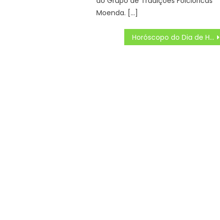
do Grupo de Tradições Folclóricas
Moenda. […]
Horóscopo do Dia de Hoje Previsões dos astros, cor e número da sorte do seu signo, Quinta (13/03/2025)