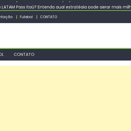
u LATAM Pass Itaú? Entenda qual estratégia pode gerar mais mil
o para uma gestão pública mais eficiente! – Prefeitura Estânci
ntação
Futebol
CONTATO
Rotativo Digital para a orla da Zona Sul – Prefeitura da Cidade do
rano 2026 segue com oito jogos neste sábado (8) – Agência d
riane Lopes nesta sexta-feira (07) – CGNotícias
OL
CONTATO