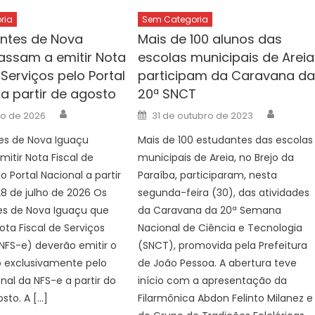
ria
Sem Categoria
intes de Nova
Mais de 100 alunos das
assam a emitir Nota
escolas municipais de Areia
 Serviços pelo Portal
participam da Caravana d
 a partir de agosto
20ª SNCT
Author
Author
Posted
ho de 2026
31 de outubro de 2023
on
es de Nova Iguaçu
Mais de 100 estudantes das escolas
itir Nota Fiscal de
municipais de Areia, no Brejo da
o Portal Nacional a partir
Paraíba, participaram, nesta
8 de julho de 2026 Os
segunda-feira (30), das atividades
es de Nova Iguaçu que
da Caravana da 20ª Semana
ota Fiscal de Serviços
Nacional de Ciência e Tecnologia
(NFS-e) deverão emitir o
(SNCT), promovida pela Prefeitura
exclusivamente pelo
de João Pessoa. A abertura teve
onal da NFS-e a partir do
início com a apresentação da
osto. A […]
Filarmônica Abdon Felinto Milanez e