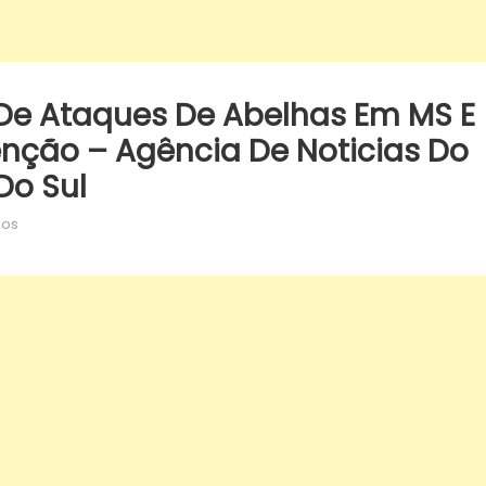
 De Ataques De Abelhas Em MS E
nção – Agência De Noticias Do
Do Sul
em
dos
SES
alerta
para
aumento
de
ataques
de
abelhas
em
MS