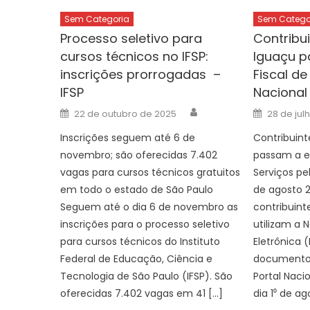
Sem Categoria
Sem Catego
Processo seletivo para
Contribu
cursos técnicos no IFSP:
Iguaçu p
inscrições prorrogadas –
Fiscal de
IFSP
Nacional
Author
Posted
Posted
22 de outubro de 2025
28 de jul
on
on
Inscrições seguem até 6 de
Contribuint
novembro; são oferecidas 7.402
passam a em
vagas para cursos técnicos gratuitos
Serviços pel
em todo o estado de São Paulo
de agosto 2
Seguem até o dia 6 de novembro as
contribuint
inscrições para o processo seletivo
utilizam a N
para cursos técnicos do Instituto
Eletrônica 
Federal de Educação, Ciência e
documento 
Tecnologia de São Paulo (IFSP). São
Portal Naci
oferecidas 7.402 vagas em 41 […]
dia 1⁰ de ag