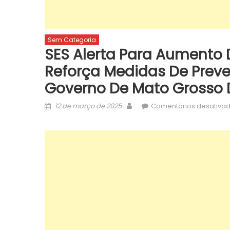
Sem Categoria
SES Alerta Para Aumento
Reforça Medidas De Preve
Governo De Mato Grosso 
Posted
Author
12 de março de 2025
Comentários desativa
on