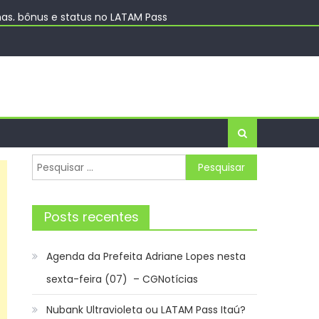
has, bônus e status no LATAM Pass
a Turística Guaratinguetá
 Rio de Janeiro
e Notícias
Pesquisar
por:
Posts recentes
Agenda da Prefeita Adriane Lopes nesta
sexta-feira (07) – CGNotícias
Nubank Ultravioleta ou LATAM Pass Itaú?