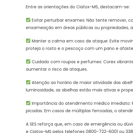
Entre as orientações do Ciatox-MS, destacam-se:
Evitar perturbar enxames: Não tente remover, ca
enxameação em áreas públicas ou propriedades, a
Manter a calma em caso de ataque: Evite movimen
proteja o rosto e o pescoço com um pano e afast
Cuidado com roupas e perfumes: Cores vibrantes
aumentar o risco de ataques.
Atenção ao horário de maior atividade das abelh
luminosidade, as abelhas estão mais ativas e prop
Importância do atendimento médico imediato: 
picadas. Em casos de múltiplas ferroadas, o atendi
A SES reforça que, em caso de emergência ou dúv
e Ciatox-MS pelos telefones 0800-722-6001 ou 33