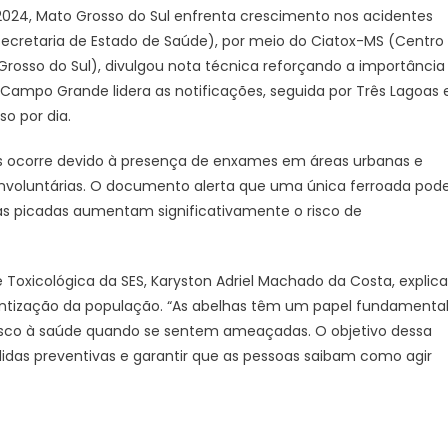
2024, Mato Grosso do Sul enfrenta crescimento nos acidentes
Secretaria de Estado de Saúde), por meio do Ciatox-MS (Centro
Grosso do Sul), divulgou nota técnica reforçando a importância
Campo Grande lidera as notificações, seguida por Três Lagoas 
o por dia.
s ocorre devido à presença de enxames em áreas urbanas e
 involuntárias. O documento alerta que uma única ferroada pod
las picadas aumentam significativamente o risco de
Toxicológica da SES, Karyston Adriel Machado da Costa, explica
ientização da população. “As abelhas têm um papel fundamenta
isco à saúde quando se sentem ameaçadas. O objetivo dessa
das preventivas e garantir que as pessoas saibam como agir