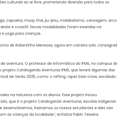
ções culturais ao ar livre, prometendo diversão para todos os
oga, capoeira, muay thai, jiu-jitsu, malabarismo, canoagem, arco
, skate e crossfit. Novas modalidades foram inseridas na
a e yoga para crianças.
 conta de Robertinho Menezes, agora em carreira solo, consagra
 de aventura. O professor de Informática do IFMS, no campus d
o projeto Catalogando Aventuras IFMS, que levará algumas das
ival de Verão 2025, como: o rafting, rapel, bóia cross, escalada
dades na natureza com os alunos. Esse projeto iniciou
são, que é o projeto Catalogando Aventuras, escolas indígenas
e desenvolvemos, treinamos os nossos estudantes e eles vão
m as crianças da localidade”, enfatiza Pablo Teixeira.