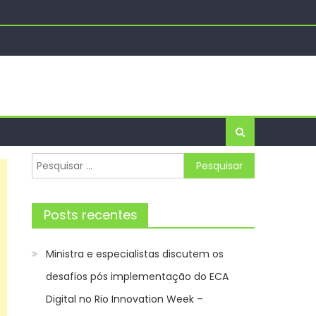
ência de Notícias
para amistoso em Natal
ama “Sábado Saúde”
o Innovation Week – Prefeitura da Cidade do Rio de
Pesquisar
por:
Posts recentes
Ministra e especialistas discutem os
desafios pós implementação do ECA
Digital no Rio Innovation Week –