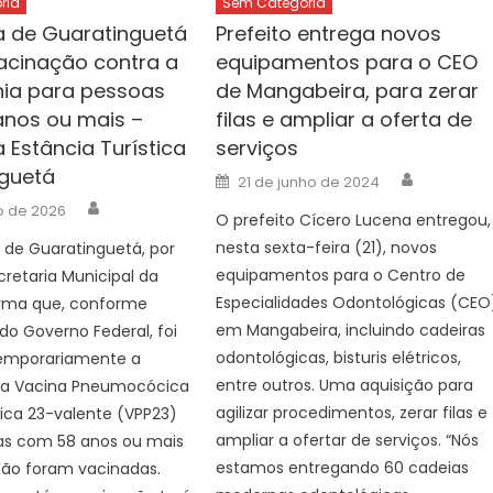
ria
Sem Categoria
ra de Guaratinguetá
Prefeito entrega novos
acinação contra a
equipamentos para o CEO
ia para pessoas
de Mangabeira, para zerar
nos ou mais –
filas e ampliar a oferta de
a Estância Turística
serviços
guetá
Author
Posted
21 de junho de 2024
on
Author
ho de 2026
O prefeito Cícero Lucena entregou,
nesta sexta-feira (21), novos
a de Guaratinguetá, por
equipamentos para o Centro de
retaria Municipal da
Especialidades Odontológicas (CEO
orma que, conforme
em Mangabeira, incluindo cadeiras
do Governo Federal, foi
odontológicas, bisturis elétricos,
emporariamente a
entre outros. Uma aquisição para
da Vacina Pneumocócica
agilizar procedimentos, zerar filas e
dica 23-valente (VPP23)
ampliar a ofertar de serviços. “Nós
as com 58 anos ou mais
estamos entregando 60 cadeias
não foram vacinadas.