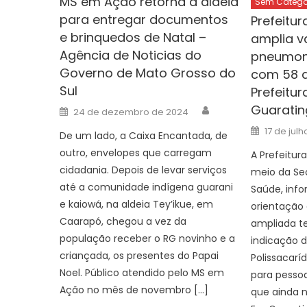
MS em Ação retorna à aldeia
Sem Catego
para entregar documentos
Prefeitu
e brinquedos de Natal –
amplia v
Agência de Noticias do
pneumon
Governo de Mato Grosso do
com 58 a
Sul
Prefeitur
Author
Guaratin
Posted
24 de dezembro de 2024
on
Posted
17 de jul
De um lado, a Caixa Encantada, de
on
outro, envelopes que carregam
A Prefeitur
cidadania. Depois de levar serviços
meio da Sec
até a comunidade indígena guarani
Saúde, inf
e kaiowá, na aldeia Tey’ikue, em
orientação 
Caarapó, chegou a vez da
ampliada t
população receber o RG novinho e a
indicação 
criançada, os presentes do Papai
Polissacarí
Noel. Público atendido pelo MS em
para pesso
Ação no mês de novembro […]
que ainda 