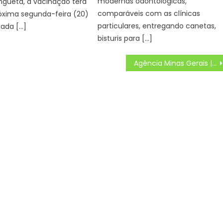
modernas odontológicas,
nguetá, a vacinação terá
comparáveis com as clínicas
róxima segunda-feira (20)
particulares, entregando canetas,
zada […]
bisturis para […]
Agência Minas Gerais | Previsão do tempo para Minas Gerais nesta sexta-feira, 7 de março