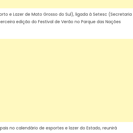
Nações
Indígenas
o e Lazer de Mato Grosso do Sul), ligada à Setesc (Secretaria
neste
 terceira edição do Festival de Verão no Parque das Nações
final
de
semana
ais no calendário de esportes e lazer do Estado, reunirá