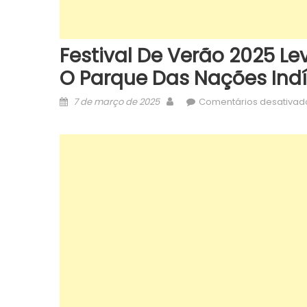
Festival De Verão 2025 Lev
O Parque Das Nações Ind
Posted
Author
7 de março de 2025
Comentários desativad
on