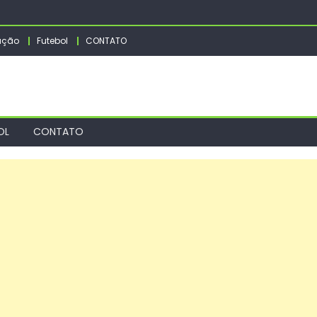
io Móvel atenderá no Parque São Bento na próxima semana – Ag
cord e cobra proteção de crianças na plataforma
ação
Futebol
CONTATO
 Amanhã amplia experiências e leva time sub-14 de futebol 
 Prefeitura de Guaratinguetá realiza mais uma edição do progr
tas discutem os desafios pós implementação do ECA Digital no Ri
OL
CONTATO