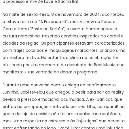
o processo entre Zé Love e Sacha Bali.
Na noite de sexta-feira, 8 de novembro de 2024, aconteceu
a oitava festa de *A Fazenda 16*, reality show da Record.
Com o tema “Festa no Sertão”, o evento homenageou a
cultura nordestina, trazendo cenários inspirados no cordel e
cidades da região. Os participantes estavam caracterizados
com trajes coloridos e maquiagens marcantes, criando uma
atmosfera festiva. No entanto, o clima de celebração foi
ofuscado por um momento de desabafo de Babi Muniz, que
manifestou sua vontade de deixar o programa.
Durante uma conversa com o colega de confinamento
Juninho, Babi revelou que chegou a pedir para sair do reality
devido à pressão emocional acumulada. A ex-panicat, que
entrou na competição motivada por seu filho, compartilhou
que o desejo de desistir não foi um impulso momentâneo,
mas uma resposta ao estresse e às “injustiças” que acredita
estar enfrentando no jogo. “Você lutar contra uma injustiça