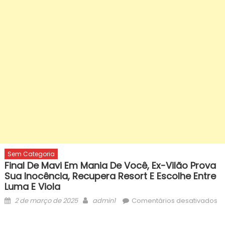
Sem Categoria
Final De Mavi Em Mania De Você, Ex-Vilão Prova
Sua Inocência, Recupera Resort E Escolhe Entre
Luma E Viola
Posted
Author
2 de março de 2025
admin1
Comentários desativados
on
em
Final