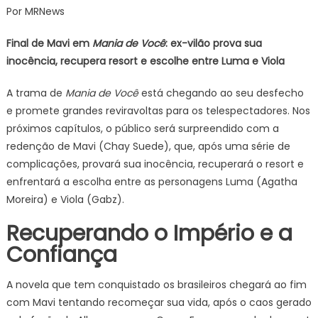
Por MRNews
de
Mavi
Final de Mavi em
Mania de Você
: ex-vilão prova sua
em
inocência, recupera resort e escolhe entre Luma e Viola
Mania
de
A trama de
Mania de Você
está chegando ao seu desfecho
Você,
e promete grandes reviravoltas para os telespectadores. Nos
ex-
próximos capítulos, o público será surpreendido com a
vilão
prova
redenção de Mavi (Chay Suede), que, após uma série de
sua
complicações, provará sua inocência, recuperará o resort e
inocência,
enfrentará a escolha entre as personagens Luma (Agatha
recupera
Moreira) e Viola (Gabz).
resort
Recuperando o Império e a
e
escolhe
Confiança
entre
Luma
A novela que tem conquistado os brasileiros chegará ao fim
e
com Mavi tentando recomeçar sua vida, após o caos gerado
Viola