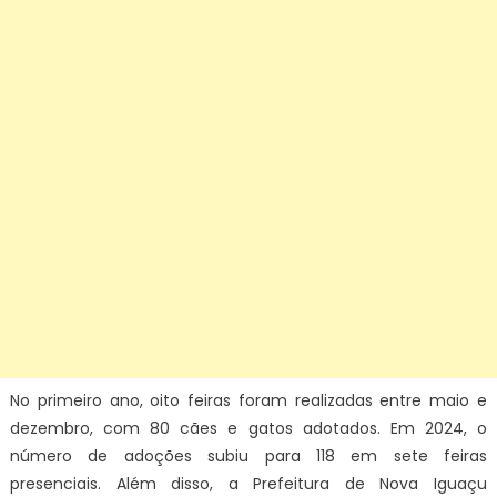
No primeiro ano, oito feiras foram realizadas entre maio e
dezembro, com 80 cães e gatos adotados. Em 2024, o
número de adoções subiu para 118 em sete feiras
presenciais. Além disso, a Prefeitura de Nova Iguaçu