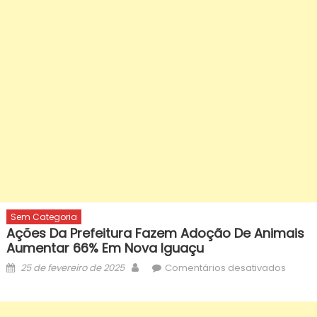
Sem Categoria
Ações Da Prefeitura Fazem Adoção De Animais
Aumentar 66% Em Nova Iguaçu
Posted
Author
em
25 de fevereiro de 2025
Comentários desativados
on
Ações
da
Prefeit