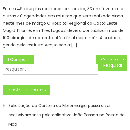
on
Foram 49 cirurgias realizadas em janeiro, 33 em fevereiro e
outras 40 agendadas em mutirão que será realizado ainda
neste mês de março O Hospital Regional da Costa Leste
Magid Thomé, em Três Lagoas, deverá contabilizar mais de
100 cirurgias de catarata até o final deste mês. A unidade,
gerida pelo Instituto Acqua sob a […]
Navegação
Campo Grande é finalista do Prêmio Ibero-Americano de Destino Turístico Inteligente – CGNotícias
Compromisso com a sustentabilidade é consolidado em novas edições do Drive Thru da Reciclagem
de
Pesquisar
Post
por:
Posts recentes
Solicitação da Carteira de Fibromialgia passa a ser
exclusivamente pelo aplicativo João Pessoa na Palma da
Mão