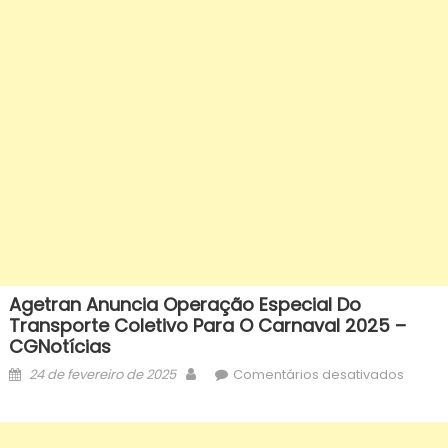
Agetran Anuncia Operação Especial Do
Transporte Coletivo Para O Carnaval 2025 –
CGNotícias
Posted
Author
em
24 de fevereiro de 2025
Comentários desativados
on
Agetr
anunc
opera