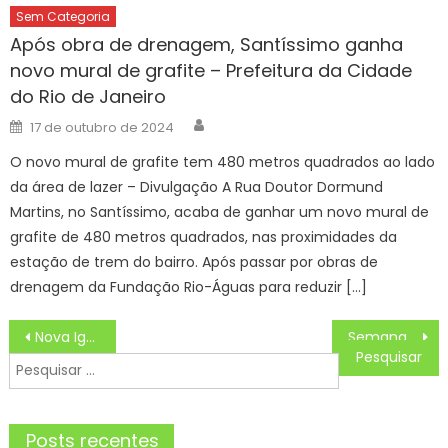
Sem Categoria
Após obra de drenagem, Santíssimo ganha
novo mural de grafite – Prefeitura da Cidade
do Rio de Janeiro
Author
Posted
17 de outubro de 2024
on
O novo mural de grafite tem 480 metros quadrados ao lado
da área de lazer – Divulgação A Rua Doutor Dormund
Martins, no Santíssimo, acaba de ganhar um novo mural de
grafite de 480 metros quadrados, nas proximidades da
estação de trem do bairro. Após passar por obras de
drenagem da Fundação Rio-Águas para reduzir […]
Navegação
Nova Iguaçu promove ‘Folia Segura’ por um carnaval sem assédio
Semana de Calor Intenso e Tempo Seco em Itaperuna
de
Pesquisar
Post
por:
Posts recentes