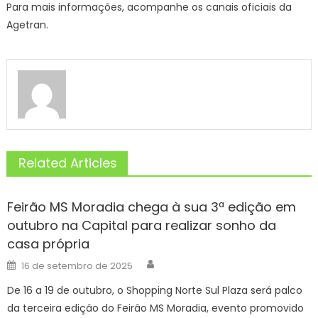
Para mais informações, acompanhe os canais oficiais da
Agetran.
Related Articles
Feirão MS Moradia chega à sua 3ª edição em
outubro na Capital para realizar sonho da
casa própria
Author
Posted
16 de setembro de 2025
on
De 16 a 19 de outubro, o Shopping Norte Sul Plaza será palco
da terceira edição do Feirão MS Moradia, evento promovido