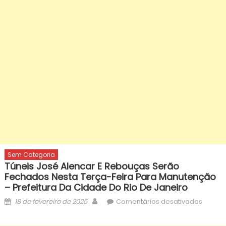
Sem Categoria
Túneis José Alencar E Rebouças Serão
Fechados Nesta Terça-Feira Para Manutenção
– Prefeitura Da Cidade Do Rio De Janeiro
Posted
Author
em
18 de fevereiro de 2025
Comentários desativados
on
Túneis
José