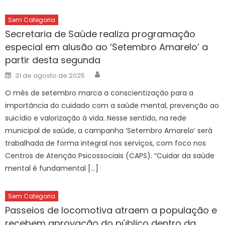
Sem Categoria
Secretaria de Saúde realiza programação
especial em alusão ao ‘Setembro Amarelo’ a
partir desta segunda
Author
Posted
31 de agosto de 2025
on
O mês de setembro marca a conscientização para a
importância do cuidado com a saúde mental, prevenção ao
suicídio e valorização à vida. Nesse sentido, na rede
municipal de saúde, a campanha ‘Setembro Amarelo’ será
trabalhada de forma integral nos serviços, com foco nos
Centros de Atenção Psicossociais (CAPS). “Cuidar da saúde
mental é fundamental […]
Sem Categoria
Passeios de locomotiva atraem a população e
recebem aprovação do público dentro da