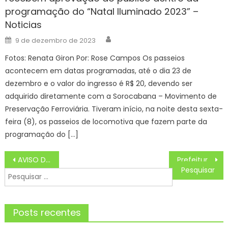
programação do “Natal Iluminado 2023” –
Noticias
Author
Posted
9 de dezembro de 2023
on
Fotos: Renata Giron Por: Rose Campos Os passeios
acontecem em datas programadas, até o dia 23 de
dezembro e o valor do ingresso é R$ 20, devendo ser
adquirido diretamente com a Sorocabana – Movimento de
Preservação Ferroviária. Tiveram início, na noite desta sexta-
feira (8), os passeios de locomotiva que fazem parte da
programação do […]
Navegação
AVISO DE LICITAÇÃO PREGÃO ELETRÔNICO Nº. 01/2025 – CONTRATAÇÃO DE PESSOA JURÍDICA ESPECIALIZADA PARA PRESTAÇÃO DE SERVIÇOS DE SEGURO DE VIDA E ACIDENTES PESSOAIS DO TIPO COLETIVO PARA OS TURISTAS VISITANTES DURANTE A SUA PERMANÊNCIA NOS ATRATIVOS DE TURISMO NO MUNICÍPIO DE BONITO/MS. – Prefeitura Municipal de Bonito
Prefeitura de Guaratinguetá inaugura a Farmácia Municipal na UPA – Prefeitura Estância Turística Guaratinguetá
de
Pesquisar
Post
por:
Posts recentes