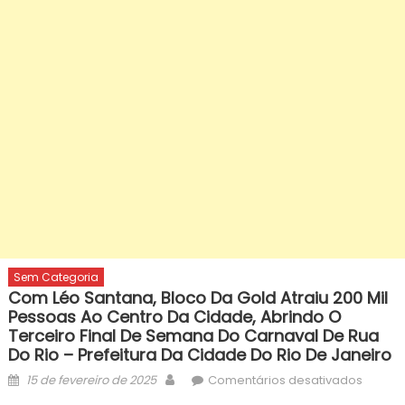
Sem Categoria
Com Léo Santana, Bloco Da Gold Atraiu 200 Mil
Pessoas Ao Centro Da Cidade, Abrindo O
Terceiro Final De Semana Do Carnaval De Rua
Do Rio – Prefeitura Da Cidade Do Rio De Janeiro
Posted
Author
em
15 de fevereiro de 2025
Comentários desativados
on
Com