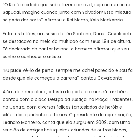
“O Rio é a cidade que sabe fazer carnaval, seja na rua ou na
Sapucaí. Imagina quando junta com Salvador? Essa mistura
só pode dar certo”, afirmou o Rei Momo, Kaio Mackenzie.
Entre os foliões, um sósia de Léo Santana, Daniel Cavalcante,
se destacava no meio da multidão com seus 1,94 de altura.
Fã declarado do cantor baiano, o homem afirmou que seu
sonho é conhecer o artista.
“Eu pude vê-lo de perto, sempre me achei parecido e sou fã
desde que ele começou a carreira”, contou Cavalcante.
Além do megabloco, a festa da parte da manhã também
contou com o bloco Desliga da Justiça, na Praça Tiradentes,
no Centro, com diversos foliões fantasiados de heróis e
vilões dos quadrinhos e filmes. O presidente da agremiação,
Leandro Monteiro, conta que ela surgiu em 2009, com uma
reunião de amigos batuqueiros oriundos de outros blocos,