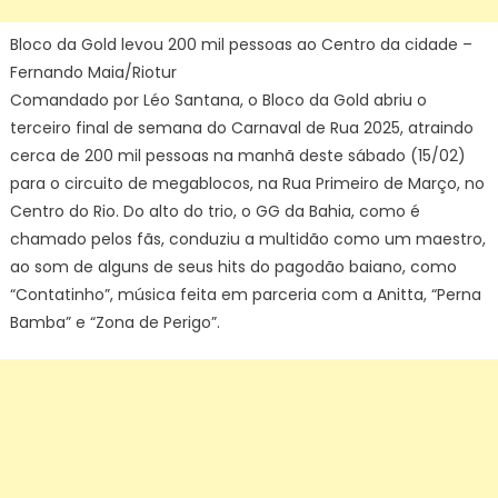
do
Carnav
Bloco da Gold levou 200 mil pessoas ao Centro da cidade –
de
Fernando Maia/Riotur
Rua
Comandado por Léo Santana, o Bloco da Gold abriu o
do
terceiro final de semana do Carnaval de Rua 2025, atraindo
Rio
cerca de 200 mil pessoas na manhã deste sábado (15/02)
–
para o circuito de megablocos, na Rua Primeiro de Março, no
Prefeit
Centro do Rio. Do alto do trio, o GG da Bahia, como é
da
Cidad
chamado pelos fãs, conduziu a multidão como um maestro,
do
ao som de alguns de seus hits do pagodão baiano, como
Rio
“Contatinho”, música feita em parceria com a Anitta, “Perna
de
Bamba” e “Zona de Perigo”.
Janeir