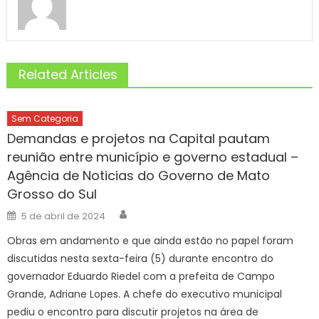
Related Articles
Sem Categoria
Demandas e projetos na Capital pautam
reunião entre município e governo estadual –
Agência de Noticias do Governo de Mato
Grosso do Sul
Author
Posted
5 de abril de 2024
on
Obras em andamento e que ainda estão no papel foram
discutidas nesta sexta-feira (5) durante encontro do
governador Eduardo Riedel com a prefeita de Campo
Grande, Adriane Lopes. A chefe do executivo municipal
pediu o encontro para discutir projetos na área de