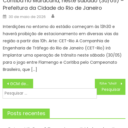
Coritiba no Maracanã, neste sábado (30/05) –
Prefeitura da Cidade do Rio de Janeiro
Author
Posted
30 de maio de 2026
on
Interdições no entorno do estádio começam às 13h30 e
haverá proibição de estacionamento em diversas vias da
região a partir das 10h. Arte: CET-Rio A Companhia de
Engenharia de Tráfego do Rio de Janeiro (CET-Rio) irá
implantar uma operação de trânsito neste sábado (30/05)
para o jogo entre Flamengo e Coritiba pelo Campeonato
Brasileiro, que […]
Navegação
GCM detém homem acusado de violência doméstica contra a esposa em Brigadeiro Tobias – Agência de Notícias
Site ‘Visite João Pessoa’ aprimora experiência de turistas com informações atualizadas da cidade
de
Pesquisar
Post
por:
Posts recentes