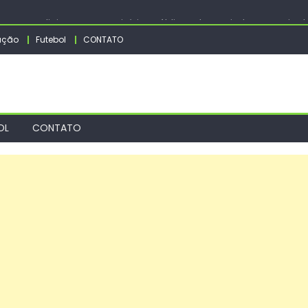
mação religiosa nos cemitérios públicos da Capital para o Dia do
itação são destaques da semana na Capital – CGNotícias
ação
Futebol
CONTATO
 15 para registrarem candidaturas nos tribunais
tunidades” volta ao Terminal Gentileza com vagas e 4.194 cursos
to no entorno do estádio Nilton Santos para Botafogo x Fluminen
OL
CONTATO