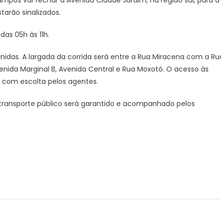
mpos vai fechar a Avenida Cidade Jardim, na região sul, para a
tarão sinalizados.
das 05h às 11h.
idas. A largada da corrida será entre a Rua Miracena com a Ru
enida Marginal B, Avenida Central e Rua Moxotó. O acesso às
o com escolta pelos agentes.
 transporte público será garantido e acompanhado pelos