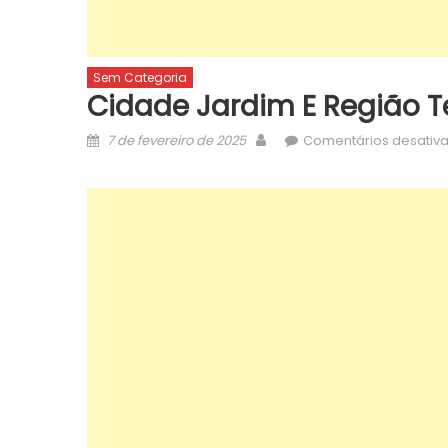
Sem Categoria
Cidade Jardim E Região T
Posted
Author
7 de fevereiro de 2025
Comentários desativ
on