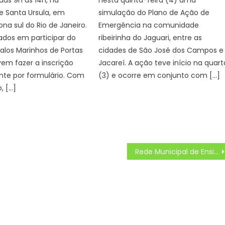
 das 9h às 14h, na
nesta quinta-feira (4) uma
e Santa Ursula, em
simulação do Plano de Ação de
ona sul do Rio de Janeiro.
Emergência na comunidade
ados em participar do
ribeirinha do Jaguari, entre as
alos Marinhos de Portas
cidades de São José dos Campos e
em fazer a inscrição
Jacareí. A ação teve início na quart
nte por formulário. Com
(3) e ocorre em conjunto com […]
, […]
Rede Municipal de Ensino ajusta calendário para escolas do campo – CGNotícias