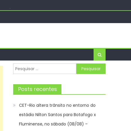
s Pais
 gratuitos – Prefeitura da Cidade do Rio de Janeiro
se, no sábado (08/08) – Prefeitura da Cidade do Rio
Pesquisar
por:
Posts recentes
CET-Rio altera trânsito no entorno do
estádio Nilton Santos para Botafogo x
Fluminense, no sábado (08/08) –