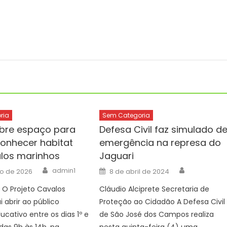
ria
Sem Categoria
abre espaço para
Defesa Civil faz simulado d
conhecer habitat
emergência na represa do
los marinhos
Jaguari
Author
Author
Posted
admin1
io de 2026
8 de abril de 2024
on
 O Projeto Cavalos
Cláudio Alciprete Secretaria de
i abrir ao público
Proteção ao Cidadão A Defesa Civil
ucativo entre os dias 1º e
de São José dos Campos realiza