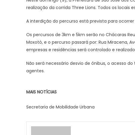
Neste domingo (9), a Prefeitura de São José dos Ca
realização da corrida Three Lions.
Todos os locais es
A interdição do percurso está prevista para ocorrer 
Os percursos de 3km e 5km serão no Chácaras Reun
Moxotó, e o percurso passará por: Rua Miracena, Av
empresas e residências será controlado e realizad
Não será necessário desvio de ônibus, o acesso do
agentes.
MAIS NOTÍCIAS
Secretaria de Mobilidade Urbana