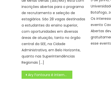
3 de junho,
de Minas Gerais (SEE/MG) está com
Universidad
inscrições abertas para o programa
Botafogo, z
de recrutamento e seleção de
Os interess
estagiários. São 28 vagas destinadas
evento Cav
a estudantes do ensino superior,
Abertas dev
com oportunidades em diversas
gratuitame
áreas de atuação, tanto no órgão
esse evento
central da SEE, na Cidade
Administrativa, em Belo Horizonte,
quanto nas Superintendências
Regionais […]
Navegação
Ary Fontoura é internado aos 92 anos e fãs se preocupam com estado de saúde, Edema
de
Post