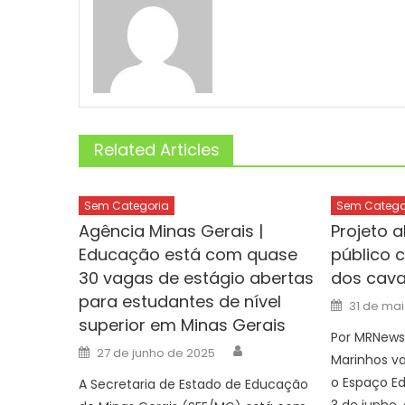
Related Articles
Sem Categoria
Sem Catego
Agência Minas Gerais |
Projeto 
Educação está com quase
público 
30 vagas de estágio abertas
dos cava
para estudantes de nível
Posted
31 de ma
on
superior em Minas Gerais
Por MRNews
Author
Posted
27 de junho de 2025
Marinhos va
on
o Espaço Ed
A Secretaria de Estado de Educação