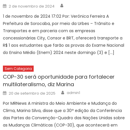
Author
Posted
2 de novembro de 2024
on
1 de novembro de 2024 17:02 Por: Verônica Ferreira A
Prefeitura de Sorocaba, por meio da Urbes – Trânsito e
Transportes e em parceria com as empresas
concessionárias City, Consor e BRT, oferecerá transporte a
R$ 1 aos estudantes que farão as provas do Exame Nacional
do Ensino Médio (Enem) 2024 neste domingo (3) e […]
Sem Categoria
COP-30 será oportunidade para fortalecer
multilateralismo, diz Marina
Author
Posted
admin1
20 de setembro de 2025
on
Por MRNews A ministra do Meio Ambiente e Mudança do
Clima, Marina Silva, disse que a 30ª edição da Conferência
das Partes da Convenção-Quadro das Nações Unidas sobre
as Mudanças Climáticas (COP-30), que acontecerá em