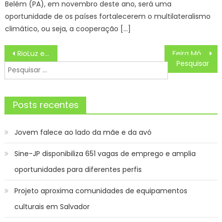
Belém (PA), em novembro deste ano, será uma
oportunidade de os países fortalecerem o multilateralismo
climático, ou seja, a cooperação […]
Navegação
RioLuz e Hemorio promovem campanha de doação de sangue em Botafogo – Prefeitura da Cidade do Rio de Janeiro
Feira Móvel do Produtor visita vários bairros de João Pessoa no mês de fevereiro
de
Pesquisar
Post
por:
Posts recentes
Jovem falece ao lado da mãe e da avó
Sine-JP disponibiliza 651 vagas de emprego e amplia
oportunidades para diferentes perfis
Projeto aproxima comunidades de equipamentos
culturais em Salvador