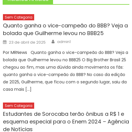
Sem Categoria
Quanto ganha o vice-campeão do BBB? Veja a
bolada que Guilherme levou no BBB25
Author
Posted
admin1
23 de abril de 2025
on
Por MRNews Quanto ganha o vice-campeão do BBB? Veja a
bolada que Guilherme levou no BBB25 O Big Brother Brasil 25
chegou ao fim, mas uma dúvida ainda movimenta os fãs:
quanto ganha o vice-campeão do BBB? No caso da edição
de 2025, Guilherme, que ficou com o segundo lugar, saiu da
casa mais […]
Sem Categoria
Estudantes de Sorocaba terão ônibus a R$ 1 e
esquema especial para o Enem 2024 – Agência
de Notícias