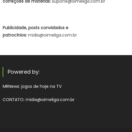
correções de matérias:
suporte@oimeliga.com.br
Publicidade, posts convidados e
patrocínios:
midia@oimeliga.com.br
Powered by:
MRNews:
jogos de hoje na TV
CONTATO: midia@oimeliga.com.br