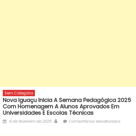
Sem Categoria
Nova Iguaçu Inicia A Semana Pedagógica 2025
Com Homenagem A Alunos Aprovados Em
Universidades E Escolas Técnicas
Posted
Author
em
4 de fevereiro de 2025
Comentários desativados
on
Nova
Iguaçu