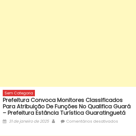
Sem Categoria
Prefeitura Convoca Monitores Classificados
Para Atribuição De Funções No Qualifica Guará
– Prefeitura Estância Turística Guaratinguetá
Posted
Author
em
31 de janeiro de 2025
Comentários desativados
on
Prefeitur
convoca