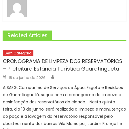
Related Articles
Sem Categoria
CRONOGRAMA DE LIMPEZA DOS RESERVATÓRIOS
– Prefeitura Estância Turística Guaratinguetá
Author
Posted
18 de junho de 2026
on
A SAEG, Companhia de Serviços de Água, Esgoto e Resíduos
de Guaratinguetá, segue com o cronograma de limpeza e
desinfecção dos reservatórios da cidade. Nesta quinta-
feira, dia 18 de junho, será realizada a limpeza e manutenção
do poço e a lavagem do reservatório responsável pelo
abastecimento dos bairros Vila Municipal, Jardim França I e