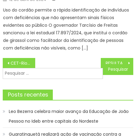
on
Uso do cordão permite a rápida identificação de indivíduos
com deficiências que não apresentam sinais físicos
evidentes ao público O governador Tarcísio de Freitas
sancionou a lei estadual 17.897/2024, que institui o cordão
de girassol como facilitador da identificação de pessoas
com deficiências não visíveis, como […]
Navegação
CET-Rio anuncia interdições nos túneis Rebouças e Santa Bárbara, nesta sexta-feira (31/01) – Prefeitura da Cidade do Rio de Janeiro
RESULTADO DO SORTEIO SUPER SETE 652 DE HOJE SEXTA (31/01)
de
Pesquisar
Post
por:
Posts recentes
Leo Bezerra celebra maior avanço da Educação de João
Pessoa no Ideb entre capitais do Nordeste
Guaratinguetá realizará ação de vacinação contra a