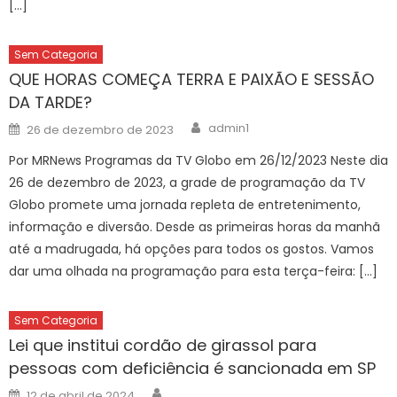
[…]
Sem Categoria
QUE HORAS COMEÇA TERRA E PAIXÃO E SESSÃO
DA TARDE?
Author
Posted
admin1
26 de dezembro de 2023
on
Por MRNews Programas da TV Globo em 26/12/2023 Neste dia
26 de dezembro de 2023, a grade de programação da TV
Globo promete uma jornada repleta de entretenimento,
informação e diversão. Desde as primeiras horas da manhã
até a madrugada, há opções para todos os gostos. Vamos
dar uma olhada na programação para esta terça-feira: […]
Sem Categoria
Lei que institui cordão de girassol para
pessoas com deficiência é sancionada em SP
Author
Posted
12 de abril de 2024