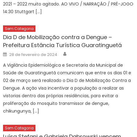
2021 – 2022 muito agitado. AO VIVO / NARRAÇÃO / PRÉ-JOGO
14:30 Stuttgart […]
Sem Categoria
Dia D de Mobilização contra a Dengue –
Prefeitura Estância Turística Guaratinguetá
Author
Posted
28 de fevereiro de 2024
on
A Vigilância Epidemiológica e Secretaria da Municipal de
Saúde de Guaratinguetá comunicam que entre os dias 01 e
02 de março será realizado o Dia D de Mobilização Contra a
Dengue. A ação visa incentivar a população a realizar as
vistorias dentro das próprias residências, para evitar a
proliferação do mosquito transmissor de dengue,
chikungunya, […]
Sem Categoria
Luísa Stefani e Gabriela Dabrowski vencem