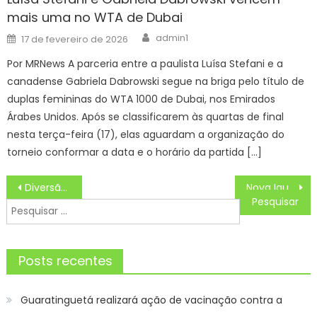
mais uma no WTA de Dubai
Author
Posted
admin1
17 de fevereiro de 2026
on
Por MRNews A parceria entre a paulista Luísa Stefani e a
canadense Gabriela Dabrowski segue na briga pelo título de
duplas femininas do WTA 1000 de Dubai, nos Emirados
Árabes Unidos. Após se classificarem às quartas de final
nesta terça-feira (17), elas aguardam a organização do
torneio conformar a data e o horário da partida […]
Navegação
Diversão no Parque Ambiental Santa Clara – Prefeitura Estância Turística Guaratinguetá
Nova Iguaçu faz o primeiro Exercício Simulado de Desocupação Preventiva deste ano
de
Pesquisar
Post
por:
Posts recentes
Guaratinguetá realizará ação de vacinação contra a