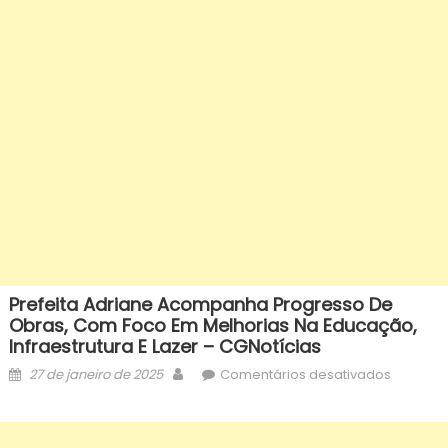
Prefeita Adriane Acompanha Progresso De
Obras, Com Foco Em Melhorias Na Educação,
Infraestrutura E Lazer – CGNotícias
Posted
Author
em
27 de janeiro de 2025
Comentários desativados
on
Prefeita
Adriane
acompa