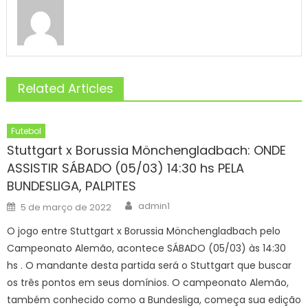
Related Articles
Futebol
Stuttgart x Borussia Mönchengladbach: ONDE
ASSISTIR SÁBADO (05/03) 14:30 hs PELA
BUNDESLIGA, PALPITES
Author
Posted
admin1
5 de março de 2022
on
O jogo entre Stuttgart x Borussia Mönchengladbach pelo
Campeonato Alemão, acontece SÁBADO (05/03) às 14:30
hs . O mandante desta partida será o Stuttgart que buscar
os três pontos em seus domínios. O campeonato Alemão,
também conhecido como a Bundesliga, começa sua edição