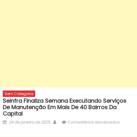
Sem Categoria
Seinfra Finaliza Semana Executando Serviços
De Manutenção Em Mais De 40 Bairros Da
Capital
Posted
Author
em
24 de janeiro de 2025
Comentários desativados
on
Seinfra
finaliza