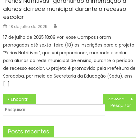
“Férias Nutritivas” garantindo alimentação a
alunos da rede municipal durante o recesso
escolar
Author
Posted
18 de julho de 2025
on
17 de julho de 2025 18:09 Por: Rose Campos Foram
prorrogadas até sexta-feira (18) as inscrições para o projeto
“Férias Nutritivas”, que vai proporcionar, merenda escolar
para alunos da rede municipal de ensino, durante o período
de recesso escolar. O projeto é promovido pela Prefeitura de
Sorocaba, por meio da Secretaria da Educação (Sedu), em
[…]
Navegação
Encontro estadual apresenta calendário esportivo, diretrizes e alinha políticas públicas em MS
Advogada Cecília Saad Rizkallah assume Procuradoria-Geral do Município – CGNotícias
de
Pesquisar
Post
por:
Posts recentes