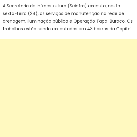
A Secretaria de Infraestrutura (Seinfra) executa, nesta
sexta-feira (24), os serviços de manutenção na rede de
drenagem, iluminação pública e Operação Tapa-Buraco. Os
trabalhos estão sendo executados em 43 bairros da Capital.