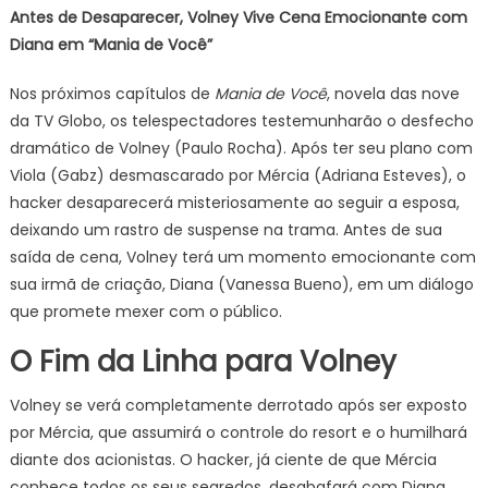
Antes de Desaparecer, Volney Vive Cena Emocionante com
Diana em “Mania de Você”
Nos próximos capítulos de
Mania de Você
, novela das nove
da TV Globo, os telespectadores testemunharão o desfecho
dramático de Volney (Paulo Rocha). Após ter seu plano com
Viola (Gabz) desmascarado por Mércia (Adriana Esteves), o
hacker desaparecerá misteriosamente ao seguir a esposa,
deixando um rastro de suspense na trama. Antes de sua
saída de cena, Volney terá um momento emocionante com
sua irmã de criação, Diana (Vanessa Bueno), em um diálogo
que promete mexer com o público.
O Fim da Linha para Volney
Volney se verá completamente derrotado após ser exposto
por Mércia, que assumirá o controle do resort e o humilhará
diante dos acionistas. O hacker, já ciente de que Mércia
conhece todos os seus segredos, desabafará com Diana