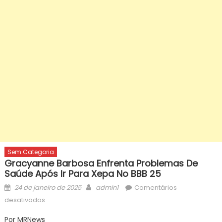
Sem Categoria
Gracyanne Barbosa Enfrenta Problemas De
Saúde Após Ir Para Xepa No BBB 25
Posted
Author
24 de janeiro de 2025
admin1
Comentários
on
em
desativados
Gracyanne
Por MRNews
Barbosa