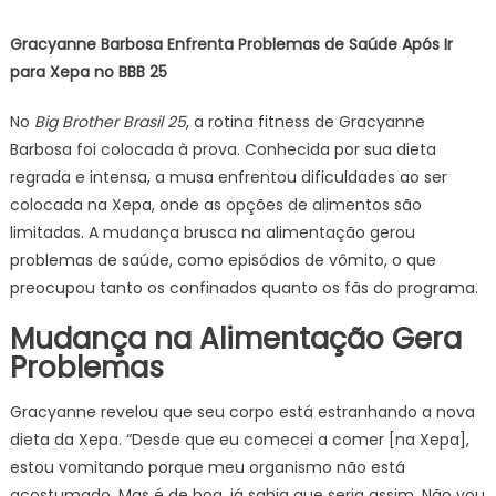
Enfrenta
Gracyanne Barbosa Enfrenta Problemas de Saúde Após Ir
Problemas
para Xepa no BBB 25
de
Saúde
No
Big Brother Brasil 25
, a rotina fitness de Gracyanne
Após
Barbosa foi colocada à prova. Conhecida por sua dieta
Ir
regrada e intensa, a musa enfrentou dificuldades ao ser
para
Xepa
colocada na Xepa, onde as opções de alimentos são
no
limitadas. A mudança brusca na alimentação gerou
BBB
problemas de saúde, como episódios de vômito, o que
25
preocupou tanto os confinados quanto os fãs do programa.
Mudança na Alimentação Gera
Problemas
Gracyanne revelou que seu corpo está estranhando a nova
dieta da Xepa. “Desde que eu comecei a comer [na Xepa],
estou vomitando porque meu organismo não está
acostumado. Mas é de boa, já sabia que seria assim. Não vou