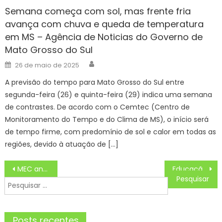
Semana começa com sol, mas frente fria
avança com chuva e queda de temperatura
em MS – Agência de Noticias do Governo de
Mato Grosso do Sul
Author
Posted
26 de maio de 2025
on
A previsão do tempo para Mato Grosso do Sul entre
segunda-feira (26) e quinta-feira (29) indica uma semana
de contrastes. De acordo com o Cemtec (Centro de
Monitoramento do Tempo e do Clima de MS), o início será
de tempo firme, com predomínio de sol e calor em todas as
regiões, devido à atuação de […]
Navegação
MEC anuncia aumento de vagas nos campi dos Institutos Federais – IFSP
Educação de Jovens e Adultos está com inscrições abertas
de
Pesquisar
Post
por:
Posts recentes