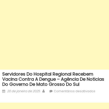
Servidores Do Hospital Regional Recebem
Vacina Contra A Dengue – Agência De Noticias
Do Governo De Mato Grosso Do Sul
Posted
Author
em
20 de janeiro de 2025
Comentários desativados
on
Servidor
do
Hospital