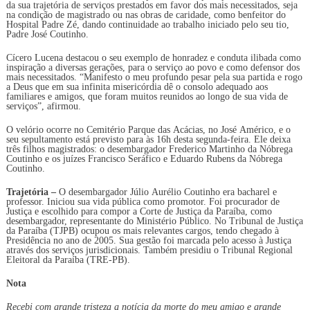
da sua trajetória de serviços prestados em favor dos mais necessitados, seja
na condição de magistrado ou nas obras de caridade, como benfeitor do
Hospital Padre Zé, dando continuidade ao trabalho iniciado pelo seu tio,
Padre José Coutinho.
Cícero Lucena destacou o seu exemplo de honradez e conduta ilibada como
inspiração a diversas gerações, para o serviço ao povo e como defensor dos
mais necessitados. “Manifesto o meu profundo pesar pela sua partida e rogo
a Deus que em sua infinita misericórdia dê o consolo adequado aos
familiares e amigos, que foram muitos reunidos ao longo de sua vida de
serviços”, afirmou.
O velório ocorre no Cemitério Parque das Acácias, no José Américo, e o
seu sepultamento está previsto para às 16h desta segunda-feira. Ele deixa
três filhos magistrados: o desembargador Frederico Martinho da Nóbrega
Coutinho e os juízes Francisco Seráfico e Eduardo Rubens da Nóbrega
Coutinho.
Trajetória –
O desembargador Júlio Aurélio Coutinho era bacharel e
professor. Iniciou sua vida pública como promotor. Foi procurador de
Justiça e escolhido para compor a Corte de Justiça da Paraíba, como
desembargador, representante do Ministério Público. No Tribunal de Justiça
da Paraíba (TJPB) ocupou os mais relevantes cargos, tendo chegado à
Presidência no ano de 2005. Sua gestão foi marcada pelo acesso à Justiça
através dos serviços jurisdicionais. Também presidiu o Tribunal Regional
Eleitoral da Paraíba (TRE-PB).
Nota
Recebi com grande tristeza a notícia da morte do meu amigo e grande