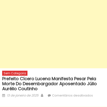
Sem Categoria
Prefeito Cícero Lucena Manifesta Pesar Pela
Morte Do Desembargador Aposentado Júlio
Aurélio Coutinho
Posted
Author
em
13 de janeiro de 2025
Comentários desativados
on
Prefeito
Cícero