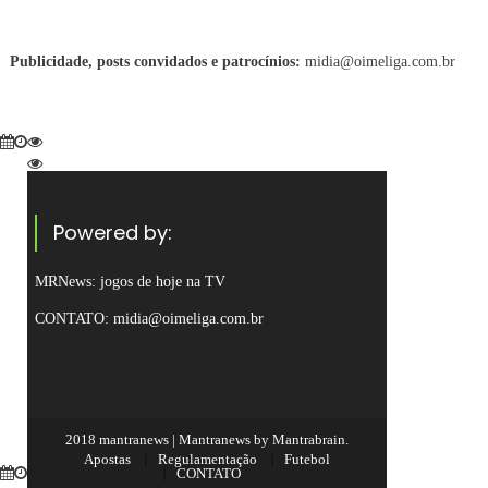
Publicidade, posts convidados e patrocínios:
midia@oimeliga.com.br
Powered by:
MRNews:
jogos de hoje na TV
CONTATO: midia@oimeliga.com.br
2018 mantranews
|
Mantranews by
Mantrabrain
.
Apostas
Regulamentação
Futebol
CONTATO