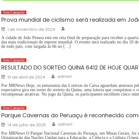
Sem Categoria
Prova mundial de ciclismo será realizada em Jo
Author
Posted
1 de novembro de 2024
on
A cidade de João Pessoa está em reta final de preparação para receber a quar
das mais tradicionais do esporte mundial. O evento será realizado no dia 10 d
de todo país, com largada às 6h no […]
Sem Categoria
RESULTADO DO SORTEIO QUINA 6412 DE HOJE QUAR
Author
Posted
admin1
10 de abril de 2024
on
Por MRNews Hoje, os entusiastas das Loterias da Caixa aguardam ansiosos pelo
expectativa gira em torno do sorteio da Quina, uma loteria que conquistou o c
recompensas atrativas. No jogo da Quina, os participantes escolhem cinco núm
Sem Categoria
Parque Cavernas do Peruaçu é reconhecido com
Author
Posted
admin1
14 de julho de 2025
on
Por MRNews O Parque Nacional Cavernas do Peruaçu, em Minas Gerais, foi 
Organização das Nações Unidas para a Educação, a Ciência e a Cultura (Unesc