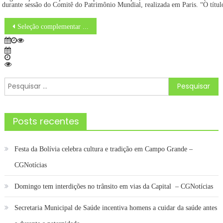
durante sessão do Comitê do Patrimônio Mundial, realizada em Paris. “O tít
Navegação
Seleção complementar para o Exército Brasileiro será no CMU nos dias 4 e 5 de fevereiro – Prefeitura Municipal de Bonito
de
Post
Pesquisar
por:
Posts recentes
Festa da Bolívia celebra cultura e tradição em Campo Grande –
CGNotícias
Domingo tem interdições no trânsito em vias da Capital – CGNotícias
Secretaria Municipal de Saúde incentiva homens a cuidar da saúde antes