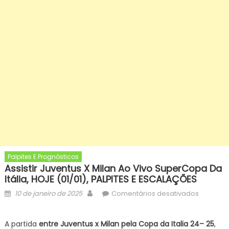
Palpites E Prognósticos
Assistir Juventus X Milan Ao Vivo SuperCopa Da
Itália, HOJE (01/01), PALPITES E ESCALAÇÕES
Posted
Author
em
10 de janeiro de 2025
Comentários desativados
on
Assistir
Juventus
A partida
entre Juventus x Milan
pela Copa da Italia 24– 25
,
x