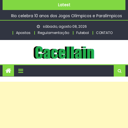
Zumba, Sabadinho Bom e Batalha do Beco transformam
Skip
Latest
o Centro Histórico em ponto de encontro
to
Rio celebra 10 anos dos Jogos Olímpicos e Paralímpicos
content
2016 no Parque Olímpico da Barra – Prefeitura da Cidade
sábado, agosto 08, 2026
do Rio de Janeiro
Apostas
Regulamentação
Futebol
CONTATO
Tenista Bia Haddad anuncia pausa na carreira neste
segundo semestre
Emlur realiza ações de limpeza e conservação nos
cemitérios públicos para o Dia dos Pais
Defesa Civil emite alerta para risco de vendaval –
CGNotícias
Zumba, Sabadinho Bom e Batalha do Beco transformam
o Centro Histórico em ponto de encontro