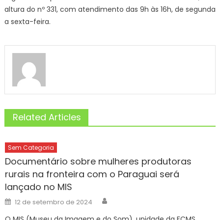
altura do nº 331, com atendimento das 9h às 16h, de segunda
a sexta-feira.
Related Articles
Sem Categoria
Documentário sobre mulheres produtoras
rurais na fronteira com o Paraguai será
lançado no MIS
Author
Posted
12 de setembro de 2024
on
O MIS (Museu da Imagem e do Som), unidade da FCMS