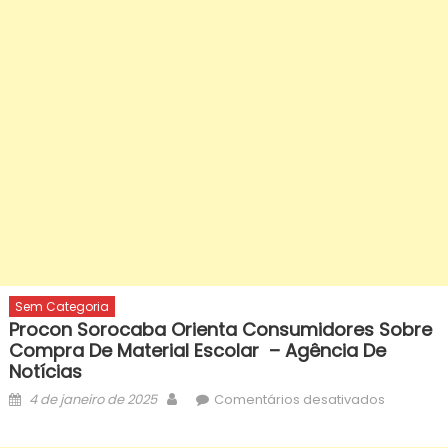
Sem Categoria
Procon Sorocaba Orienta Consumidores Sobre
Compra De Material Escolar – Agência De
Notícias
Posted
Author
em
4 de janeiro de 2025
Comentários desativados
on
Procon
Sorocab