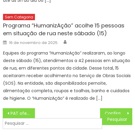
até as 5h do dia 06 […]
Sem Categoria
Programa “HumanizAção” acolhe 15 pessoas
em situação de rua neste sábado (15)
Author
Posted
16 de novembro de 2025
on
Equipes do programa “HumanizAção” realizaram, ao longo
deste sábado (15), atendimentos a 42 pessoas em situação
de rua, em diferentes pontos da cidade. Desse total, 15
aceitaram receber acolhimento no Serviço de Obras Sociais
(SOS). Na entidade, são disponibilizados pernoite,
alimentação completa, roupas e toalhas, banho e cuidados
de higiene. O “HumanizAção” é realizado de […]
Navegação
PAT oferece 695 vagas de emprego na segunda
Confira a escala médica nas UPAs e CRSs neste sábado, dia 04 de janeiro de 2025
de
Pesquisar
Post
por: