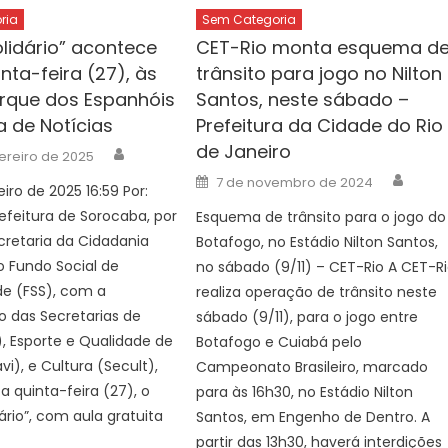
ria
Sem Categoria
olidário” acontece
CET-Rio monta esquema d
nta-feira (27), às
trânsito para jogo no Nilton
arque dos Espanhóis
Santos, neste sábado –
a de Notícias
Prefeitura da Cidade do Rio
de Janeiro
Author
ereiro de 2025
Auth
Posted
7 de novembro de 2024
iro de 2025 16:59 Por:
on
feitura de Sorocaba, por
Esquema de trânsito para o jogo do
retaria da Cidadania
Botafogo, no Estádio Nilton Santos,
o Fundo Social de
no sábado (9/11) – CET-Rio A CET-R
de (FSS), com a
realiza operação de trânsito neste
o das Secretarias de
sábado (9/11), para o jogo entre
, Esporte e Qualidade de
Botafogo e Cuiabá pelo
vi), e Cultura (Secult),
Campeonato Brasileiro, marcado
ta quinta-feira (27), o
para às 16h30, no Estádio Nilton
ário”, com aula gratuita
Santos, em Engenho de Dentro. A
partir das 13h30, haverá interdições