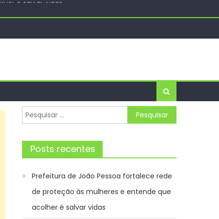
has, bônus e status no LATAM Pass
a Turística Guaratinguetá
her é salvar vidas
Pesquisar
por:
Posts recentes
Prefeitura de João Pessoa fortalece rede
de proteção às mulheres e entende que
acolher é salvar vidas