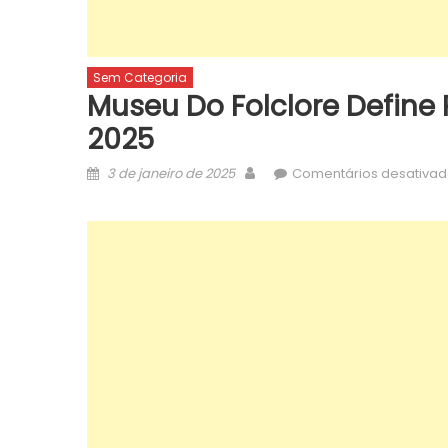
Sem Categoria
Museu Do Folclore Define
2025
Posted
Author
3 de janeiro de 2025
Comentários desativa
on