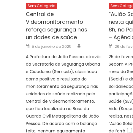
Sem Categoria
Sem Catego
Central de
“Aulão S
Videomonitoramento
nesta qui
reforça segurança nas
8h, no P
unidades de saúde
– Agênci
Author
Posted
Posted
5 de janeiro de 2025
26 de fev
on
on
A Prefeitura de João Pessoa, através
25 de fevere
da Secretaria de Segurança Urbana
Secom A Pre
e Cidadania (Semusb), classificou
meio da Sec
como positivo o resultado do
(Secid) e d
monitoramento da segurança nas
Solidarieda
unidades de saúde realizado pela
participaçã
Central de Videomonitoramento,
Saúde (SES)
que fica localizada na Base da
Vida (Sequa
Guarda Civil Metropolitana de João
realiza, nes
Pessoa. De acordo com o balanço
“Aulão Solid
feito, nenhum equipamento
de forró […]