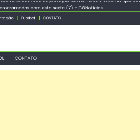
sprogramadas para esta sexta (7) – CGNotícias
riane Lopes nesta sexta-feira (07) – CGNotícias
ntação
Futebol
CONTATO
u LATAM Pass Itaú? Entenda qual estratégia pode gerar mais mil
o para uma gestão pública mais eficiente! – Prefeitura Estânci
ssoa fortalece rede de proteção às mulheres e entende que acol
OL
CONTATO