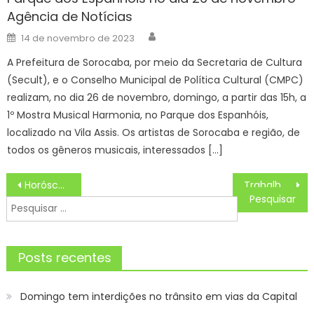
Agência de Notícias
Author
Posted
14 de novembro de 2023
on
A Prefeitura de Sorocaba, por meio da Secretaria de Cultura
(Secult), e o Conselho Municipal de Política Cultural (CMPC)
realizam, no dia 26 de novembro, domingo, a partir das 15h, a
1º Mostra Musical Harmonia, no Parque dos Espanhóis,
localizado na Vila Assis. Os artistas de Sorocaba e região, de
todos os gêneros musicais, interessados […]
Navegação
Horóscopo do Dia de Hoje Previsões dos astros, cor e número da sorte do seu signo, Sábado (28/12/2024)
Trabalho conjunto entre secretarias intensifica fiscalização e combate ao cigarro eletrônico
de
Pesquisar
Post
por:
Posts recentes
Domingo tem interdições no trânsito em vias da Capital