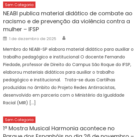
Sem Categoria
NEABI publica material didático de combate ao
racismo e de prevenção da violência contra a
mulher – IFSP
Author
Posted
1 de dezembro de 2025
on
Membro do NEABI-SP elabora material didático para auxiliar o
trabalho pedagógico e institucional O docente Fernando
Piedade, professor de Direito do Campus São Roque do IFSP,
elaborou materiais didáticos para auxiliar o trabalho
pedagógico e institucional. Trata-se duas Cartilhas
produzidas no âmbito do Projeto Redes Antirracistas,
desenvolvido em parceria com o Ministério da Igualdade
Racial (MIR) […]
Sem Categoria
1ª Mostra Musical Harmonia acontece no
Parque dos Espanhóis no dia 26 de novembro –