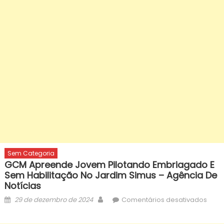
Sem Categoria
GCM Apreende Jovem Pilotando Embriagado E
Sem Habilitação No Jardim Simus – Agência De
Notícias
Posted
Author
em
29 de dezembro de 2024
Comentários desativados
on
GCM
apre