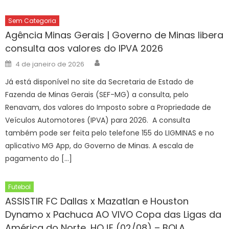
Sem Categoria
Agência Minas Gerais | Governo de Minas libera
consulta aos valores do IPVA 2026
Author
Posted
4 de janeiro de 2026
on
Já está disponível no site da Secretaria de Estado de
Fazenda de Minas Gerais (SEF-MG) a consulta, pelo
Renavam, dos valores do Imposto sobre a Propriedade de
Veículos Automotores (IPVA) para 2026. A consulta
também pode ser feita pelo telefone 155 do LIGMINAS e no
aplicativo MG App, do Governo de Minas. A escala de
pagamento do […]
Futebol
ASSISTIR FC Dallas x Mazatlan e Houston
Dynamo x Pachuca AO VIVO Copa das Ligas da
América do Norte, HOJE (02/08) – BOLA