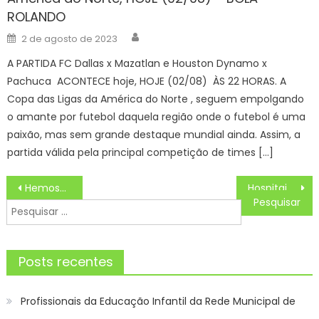
ROLANDO
Author
Posted
2 de agosto de 2023
on
A PARTIDA FC Dallas x Mazatlan e Houston Dynamo x
Pachuca ACONTECE hoje, HOJE (02/08) ÀS 22 HORAS. A
Copa das Ligas da América do Norte , seguem empolgando
o amante por futebol daquela região onde o futebol é uma
paixão, mas sem grande destaque mundial ainda. Assim, a
partida válida pela principal competição de times […]
Navegação
Hemosul alerta para queda nas doações de sangue e reforça a importância da solidariedade neste fim de ano
Hospitais da rede municipal celebram o Natal junto aos profissionais, pacientes e acompanhantes
de
Pesquisar
Post
por:
Posts recentes
Profissionais da Educação Infantil da Rede Municipal de