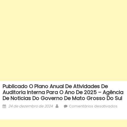
Publicado O Plano Anual De Atividades De
Auditoria Interna Para O Ano De 2025 – Agência
De Noticias Do Governo De Mato Grosso Do Sul
Posted
Author
em
24 de dezembro de 2024
Comentários desativados
on
Publ
o
Plan