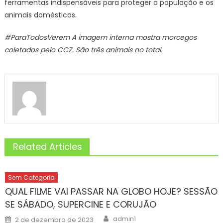
ferramentas indispensáveis para proteger a população e os
animais domésticos.
#ParaTodosVerem A imagem interna mostra morcegos
coletados pelo CCZ. São três animais no total.
Related Articles
Sem Categoria
QUAL FILME VAI PASSAR NA GLOBO HOJE? SESSÃO
SE SÁBADO, SUPERCINE E CORUJÃO
Author
Posted
admin1
2 de dezembro de 2023