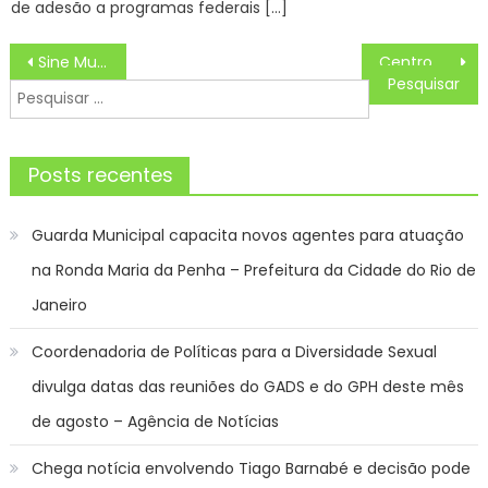
de adesão a programas federais […]
Navegação
Sine Municipal de Sorocaba oferece 159 vagas de emprego na sexta-feira (20) – Agência de Notícias
Centro Cultural Laurinda Santos Lobo e Biblioteca José de Alencar reabrem em Santa Teresa – Prefeitura da Cidade do Rio de Janeiro
de
Pesquisar
Post
por:
Posts recentes
Guarda Municipal capacita novos agentes para atuação
na Ronda Maria da Penha – Prefeitura da Cidade do Rio de
Janeiro
Coordenadoria de Políticas para a Diversidade Sexual
divulga datas das reuniões do GADS e do GPH deste mês
de agosto – Agência de Notícias
Chega notícia envolvendo Tiago Barnabé e decisão pode