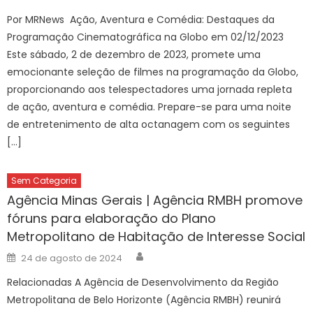
on
Por MRNews Ação, Aventura e Comédia: Destaques da
Programação Cinematográfica na Globo em 02/12/2023
Este sábado, 2 de dezembro de 2023, promete uma
emocionante seleção de filmes na programação da Globo,
proporcionando aos telespectadores uma jornada repleta
de ação, aventura e comédia. Prepare-se para uma noite
de entretenimento de alta octanagem com os seguintes
[…]
Sem Categoria
Agência Minas Gerais | Agência RMBH promove
fóruns para elaboração do Plano
Metropolitano de Habitação de Interesse Social
Author
Posted
24 de agosto de 2024
on
Relacionadas A Agência de Desenvolvimento da Região
Metropolitana de Belo Horizonte (Agência RMBH) reunirá