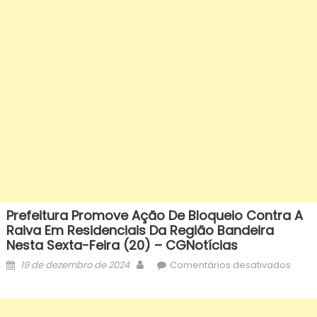
Prefeitura Promove Ação De Bloqueio Contra A
Raiva Em Residenciais Da Região Bandeira
Nesta Sexta-Feira (20) – CGNotícias
Posted
Author
em
19 de dezembro de 2024
Comentários desativados
on
Prefe
prom
ação