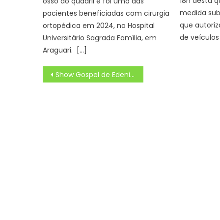
18h desta qu
osso do quadril e foi uma das
medida subs
pacientes beneficiadas com cirurgia
que autoriz
ortopédica em 2024, no Hospital
de veículo
Universitário Sagrada Família, em
Araguari. […]
Navegação
Show Gospel de Edenis Music Inspiration e Jazz de Otávio Neto são destaques desta quarta-feira (18) na Cidade do Natal – CGNotícias
de
Post