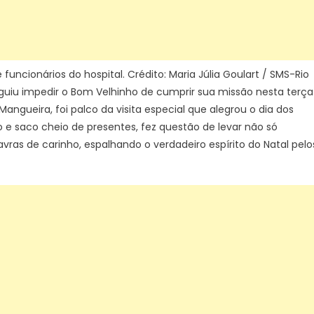
Municipal
Barata
Ribeiro,
na
Mangueira
funcionários do hospital. Crédito: Maria Júlia Goulart / SMS-Rio
–
guiu impedir o Bom Velhinho de cumprir sua missão nesta terça
Prefeitura
a Mangueira, foi palco da visita especial que alegrou o dia dos
da
o e saco cheio de presentes, fez questão de levar não só
Cidade
as de carinho, espalhando o verdadeiro espírito do Natal pelo
do
Rio
de
Janeiro