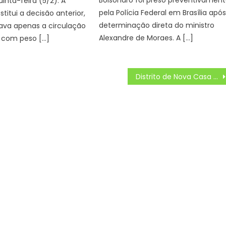
Bolsonaro foi preso preventivamen
inta-feira (5/2). A
pela Polícia Federal em Brasília apó
titui a decisão anterior,
determinação direta do ministro
ava apenas a circulação
Alexandre de Moraes. A […]
s com peso […]
Distrito de Nova Casa Verde ganha quartel e unidade de resgate do Corpo de Bombeiros – Agência de Noticias do Governo de Mato Grosso do Sul