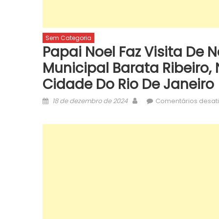
Sem Categoria
Papai Noel Faz Visita De 
Municipal Barata Ribeiro,
Cidade Do Rio De Janeiro
Posted
Author
18 de dezembro de 2024
Comentários desat
on