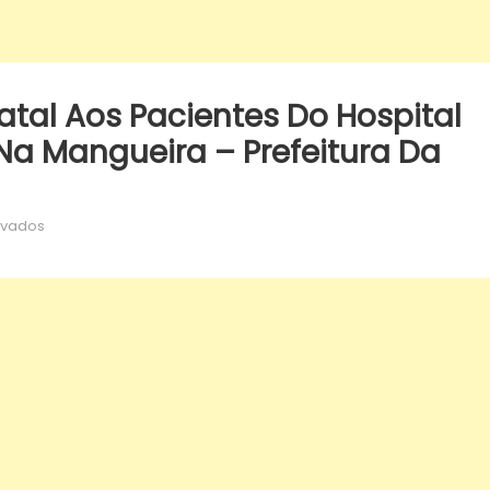
Natal Aos Pacientes Do Hospital
 Na Mangueira – Prefeitura Da
em
ivados
Papai
Noel
faz
visita
de
Natal
aos
pacientes
do
Hospital