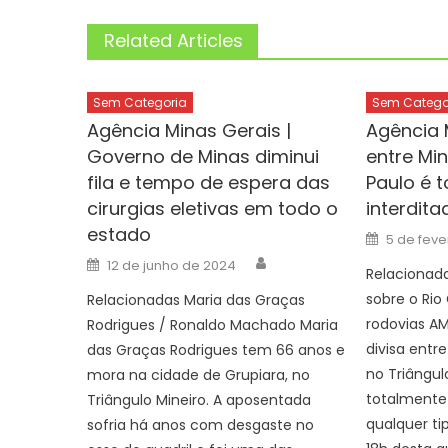
Related Articles
Sem Categoria
Sem Catego
Agência Minas Gerais |
Agência 
Governo de Minas diminui
entre Mi
fila e tempo de espera das
Paulo é 
cirurgias eletivas em todo o
interdita
estado
Posted
5 de feve
on
Author
Posted
12 de junho de 2024
on
Relacionad
sobre o Rio
Relacionadas Maria das Graças
rodovias A
Rodrigues / Ronaldo Machado Maria
divisa entr
das Graças Rodrigues tem 66 anos e
no Triângulo
mora na cidade de Grupiara, no
totalmente 
Triângulo Mineiro. A aposentada
qualquer tip
sofria há anos com desgaste no