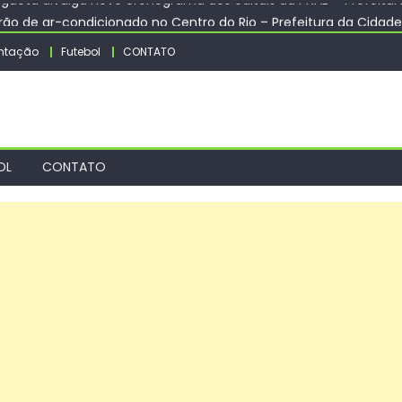
o de ar-condicionado no Centro do Rio – Prefeitura da Cidade 
tra Sinfônica e Hugo Rafael celebram aniversário de 372 anos 
ntação
Futebol
CONTATO
Sena; prêmio acumula para R$ 165 milhões
culturais e troca experiências no Forcult Sudeste – IFSP
nguetá divulga novo cronograma dos editais da PNAB – Prefeitur
OL
CONTATO