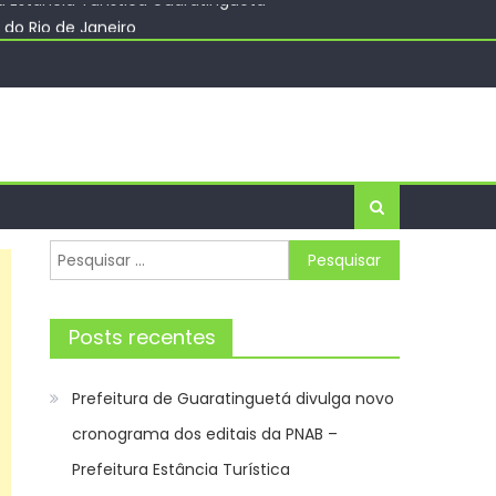
do Rio de Janeiro
de Sorocaba – Agência de Notícias
a Estância Turística Guaratinguetá
Pesquisar
por:
Posts recentes
Prefeitura de Guaratinguetá divulga novo
cronograma dos editais da PNAB –
Prefeitura Estância Turística