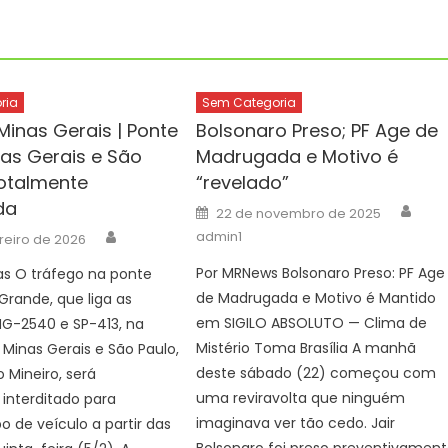
ria
Sem Categoria
Minas Gerais | Ponte
Bolsonaro Preso; PF Age de
nas Gerais e São
Madrugada e Motivo é
totalmente
“revelado”
da
Auth
Posted
22 de novembro de 2025
on
Author
admin1
reiro de 2026
Por MRNews Bolsonaro Preso: PF Age
as O tráfego na ponte
de Madrugada e Motivo é Mantido
 Grande, que liga as
em SIGILO ABSOLUTO — Clima de
MG-2540 e SP-413, na
Mistério Toma Brasília A manhã
e Minas Gerais e São Paulo,
deste sábado (22) começou com
 Mineiro, será
uma reviravolta que ninguém
interditado para
imaginava ver tão cedo. Jair
o de veículo a partir das