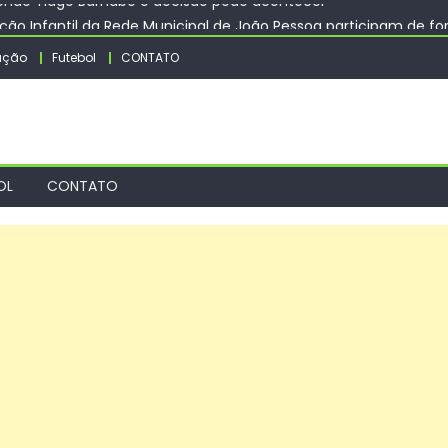
ação Infantil da Rede Municipal de João Pessoa participam de f
lho atenderá o seguinte bairro neste sábado, (08)
ação
Futebol
CONTATO
tas discutem os desafios pós implementação do ECA Digital no Ri
io Móvel atenderá no Parque São Bento na próxima semana – Ag
endo Tiago Barnabé e decisão pode acontecer
OL
CONTATO