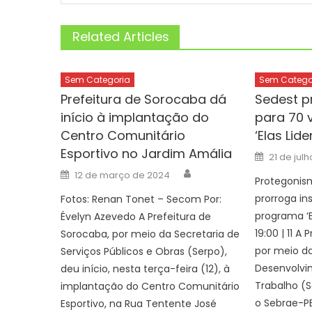
Related Articles
Sem Categoria
Sem Catego
Prefeitura de Sorocaba dá
Sedest p
início à implantação do
para 70 
Centro Comunitário
‘Elas Lid
Esportivo no Jardim Amália
Posted
21 de jul
on
Author
Posted
12 de março de 2024
on
Protegonis
prorroga in
Fotos: Renan Tonet – Secom Por:
programa ‘E
Évelyn Azevedo A Prefeitura de
19:00 | 11 A
Sorocaba, por meio da Secretaria de
por meio da
Serviços Públicos e Obras (Serpo),
Desenvolvi
deu início, nesta terça-feira (12), à
Trabalho (
implantação do Centro Comunitário
o Sebrae-PB
Esportivo, na Rua Tentente José