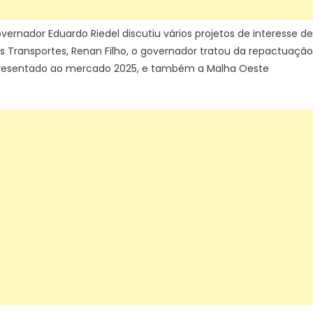
do
Estado
overnador Eduardo Riedel discutiu vários projetos de interesse de
s Transportes, Renan Filho, o governador tratou da repactuação
á apresentado ao mercado 2025, e também a Malha Oeste