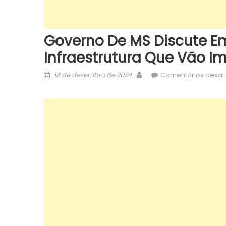
Governo De MS Discute Em 
Infraestrutura Que Vão I
Posted
Author
18 de dezembro de 2024
Comentários desat
on