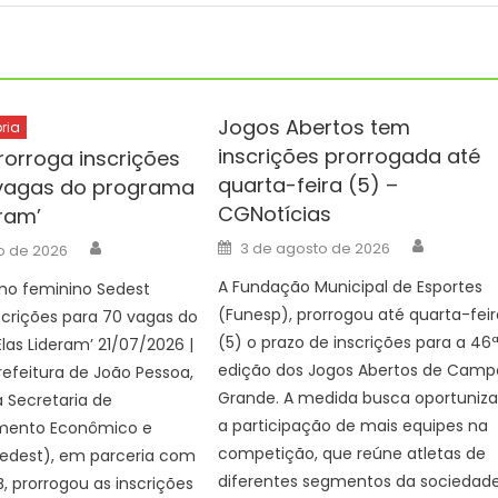
Jogos Abertos tem
ria
inscrições prorrogada até
rorroga inscrições
quarta-feira (5) –
vagas do programa
CGNotícias
eram’
Author
Author
Posted
3 de agosto de 2026
ho de 2026
on
A Fundação Municipal de Esportes
mo feminino Sedest
(Funesp), prorrogou até quarta-feir
scrições para 70 vagas do
(5) o prazo de inscrições para a 46
las Lideram’ 21/07/2026 |
edição dos Jogos Abertos de Camp
 Prefeitura de João Pessoa,
Grande. A medida busca oportuniza
 Secretaria de
a participação de mais equipes na
mento Econômico e
competição, que reúne atletas de
Sedest), em parceria com
diferentes segmentos da sociedad
, prorrogou as inscrições