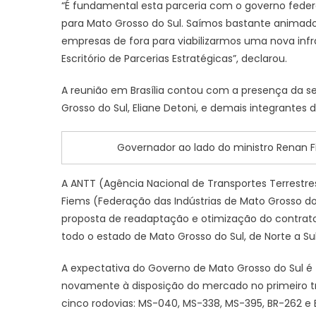
“É fundamental esta parceria com o governo federa
para Mato Grosso do Sul. Saímos bastante animado 
empresas de fora para viabilizarmos uma nova inf
Escritório de Parcerias Estratégicas”, declarou.
A reunião em Brasília contou com a presença da sec
Grosso do Sul, Eliane Detoni, e demais integrantes d
Governador ao lado do ministro Renan Fi
A ANTT (Agência Nacional de Transportes Terrestr
Fiems (Federação das Indústrias de Mato Grosso d
proposta de readaptação e otimização do contrato
todo o estado de Mato Grosso do Sul, de Norte a Sul
A expectativa do Governo de Mato Grosso do Sul é f
novamente à disposição do mercado no primeiro tr
cinco rodovias: MS-040, MS-338, MS-395, BR-262 e 