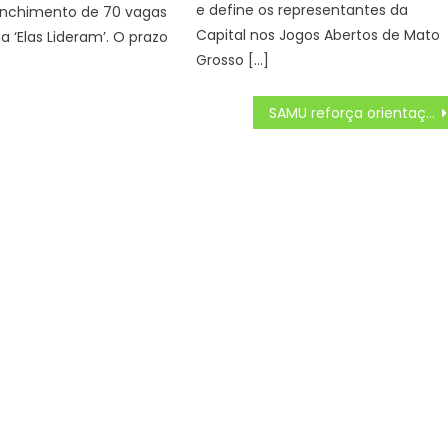
e define os representantes da
enchimento de 70 vagas
Capital nos Jogos Abertos de Mato
 ‘Elas Lideram’. O prazo
Grosso […]
SAMU reforça orientações para prevenir riscos durante as festas de fim de ano e destaca atuação em Campo Grande – CGNotícias