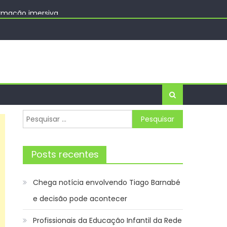
ormação imersiva
o Innovation Week – Prefeitura da Cidade do Rio de
ência de Notícias
Pesquisar
por:
Posts recentes
Chega notícia envolvendo Tiago Barnabé
e decisão pode acontecer
Profissionais da Educação Infantil da Rede