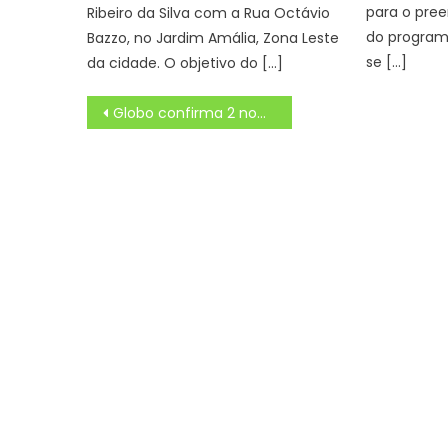
para o pre
Ribeiro da Silva com a Rua Octávio
do programa
Bazzo, no Jardim Amália, Zona Leste
se […]
da cidade. O objetivo do […]
Navegação
Globo confirma 2 nomes de famosos para 2025
de
Post