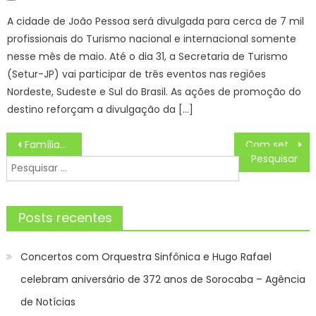
on
A cidade de João Pessoa será divulgada para cerca de 7 mil
profissionais do Turismo nacional e internacional somente
nesse mês de maio. Até o dia 31, a Secretaria de Turismo
(Setur-JP) vai participar de três eventos nas regiões
Nordeste, Sudeste e Sul do Brasil. As ações de promoção do
destino reforçam a divulgação da […]
Navegação
Famílias das Moreninhas comemoram Natal no Parque Jacques da Luz – CGNotícias
Com setor da citricultura em expansão, mais uma empresa vai investir em MS – Agência de Noticias do Governo de Mato Grosso do Sul
de
Pesquisar
Post
por:
Posts recentes
Concertos com Orquestra Sinfônica e Hugo Rafael
celebram aniversário de 372 anos de Sorocaba – Agência
de Notícias