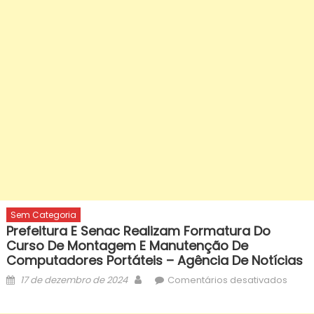
Sem Categoria
Prefeitura E Senac Realizam Formatura Do
Curso De Montagem E Manutenção De
Computadores Portáteis – Agência De Notícias
Posted
Author
em
17 de dezembro de 2024
Comentários desativados
on
Prefei
e