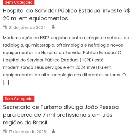
Sem Categoria
Hospital do Servidor Público Estadual investe R$
20 mi em equipamentos
Author
Posted
21 de julho de 2024
on
Modernização no HSPE engloba centro cirúrgico e setores de
radiologia, quimioterapia, oftalmologia e nefrologia Novos
equipamentos no Hospital do Servidor Público Estadual O
Hospital do Servidor Público Estadual (HSPE) está
modernizando seus serviços e em 2024 investiu em
equipamentos de alta tecnologia em diferentes setores. O
[…]
Sem Categoria
Secretaria de Turismo divulga João Pessoa
para cerca de 7 mil profissionais em três
regiões do Brasil
Author
Posted
17 de maio de 2025