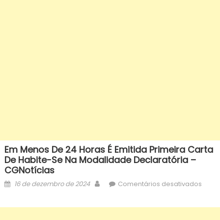
Em Menos De 24 Horas É Emitida Primeira Carta
De Habite-Se Na Modalidade Declaratória –
CGNotícias
Posted
Author
em
16 de dezembro de 2024
Comentários desativados
on
Em
meno
de