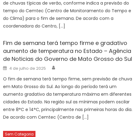
de chuvas típicas de verão, conforme indica a previsão do
tempo do Cemtec (Centro de Monitoramento do Tempo e
do Clima) para o fim de semana. De acordo com a
coordenadora do Centro, […]
Fim de semana terá tempo firme e gradativo
aumento de temperatura no Estado – Agência
de Noticias do Governo de Mato Grosso do Sul
Author
Posted
4 de julho de 2025
on
O fim de semana terá tempo firme, sem previsão de chuva
em Mato Grosso do Sul. Ao longo do período terá um
aumento gradativo da temperatura máxima em diferentes
cidades do Estado. Na região sul as mínimas podem oscilar
entre 8°C e 14°C, principalmente nas primeiras horas do dia.
De acordo com Cemtec (Centro de […]
Sem Categoria