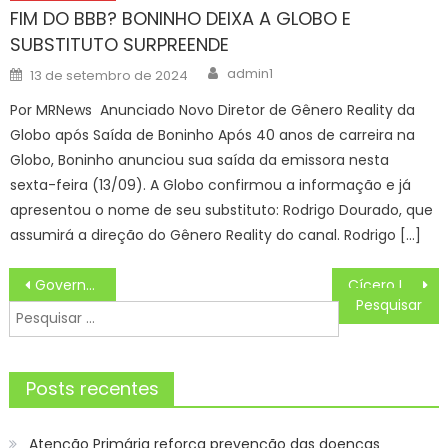
FIM DO BBB? BONINHO DEIXA A GLOBO E
SUBSTITUTO SURPREENDE
Author
Posted
admin1
13 de setembro de 2024
on
Por MRNews Anunciado Novo Diretor de Gênero Reality da
Globo após Saída de Boninho Após 40 anos de carreira na
Globo, Boninho anunciou sua saída da emissora nesta
sexta-feira (13/09). A Globo confirmou a informação e já
apresentou o nome de seu substituto: Rodrigo Dourado, que
assumirá a direção do Gênero Reality do canal. Rodrigo […]
Navegação
Governo de MS conquista nível máximo em transparência pela 3ª vez consecutiva – Agência de Noticias do Governo de Mato Grosso do Sul
Cícero Lucena destaca nova sede da Secretaria de Estado da Mulher e Diversidade Humana no processo de revitalização do Centro Histórico
de
Pesquisar
Post
por:
Posts recentes
Atenção Primária reforça prevenção das doenças