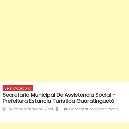
Sem Categoria
Secretaria Municipal De Assistência Social –
Prefeitura Estância Turística Guaratinguetá
Posted
Author
em
14 de dezembro de 2024
Comentários desativados
on
Secre
Munic
de