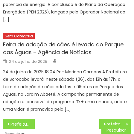
potência de energia. A conclusão é do Plano da Operação
Energética (PEN 2025), lançado pelo Operador Nacional do
[…]
Sem Categoria
Feira de adoção de cães é levada ao Parque
das Águas – Agência de Notícias
Author
Posted
24 de julho de 2025
on
24 de julho de 2025 18:04 Por: Mariana Campos A Prefeitura
de Sorocaba levará, neste sábado (26), das 13h às 17h, a
feira de adoção de cães adultos e filhotes ao Parque das
Águas, no Jardim Abaeté. A campanha permanente de
adoção responsável do programa “D + uma chance, adote
uma vida!” é promovida pela […]
Navegação
Prefeitura premia 100 alunos com viagens para Disney e Nasa – Prefeitura da Cidade do Rio de Janeiro
Prefeito participa da 1ª edição da ‘Raros Run’ e destaca compromisso com a causa em João Pessoa
de
Pesquisar