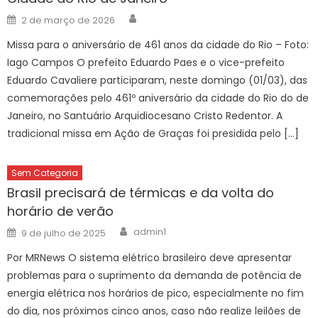
Author
Posted
2 de março de 2026
on
Missa para o aniversário de 461 anos da cidade do Rio – Foto:
Iago Campos O prefeito Eduardo Paes e o vice-prefeito
Eduardo Cavaliere participaram, neste domingo (01/03), das
comemorações pelo 461º aniversário da cidade do Rio do de
Janeiro, no Santuário Arquidiocesano Cristo Redentor. A
tradicional missa em Ação de Graças foi presidida pelo […]
Sem Categoria
Brasil precisará de térmicas e da volta do
horário de verão
Author
Posted
admin1
9 de julho de 2025
on
Por MRNews O sistema elétrico brasileiro deve apresentar
problemas para o suprimento da demanda de potência de
energia elétrica nos horários de pico, especialmente no fim
do dia, nos próximos cinco anos, caso não realize leilões de