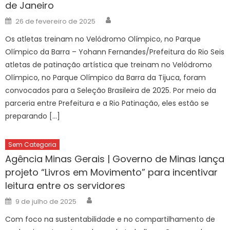
de Janeiro
Author
Posted
26 de fevereiro de 2025
on
Os atletas treinam no Velódromo Olímpico, no Parque
Olímpico da Barra – Yohann Fernandes/Prefeitura do Rio Seis
atletas de patinação artística que treinam no Velódromo
Olímpico, no Parque Olímpico da Barra da Tijuca, foram
convocados para a Seleção Brasileira de 2025. Por meio da
parceria entre Prefeitura e a Rio Patinação, eles estão se
preparando […]
Sem Categoria
Agência Minas Gerais | Governo de Minas lança
projeto “Livros em Movimento” para incentivar
leitura entre os servidores
Author
Posted
9 de julho de 2025
on
Com foco na sustentabilidade e no compartilhamento de