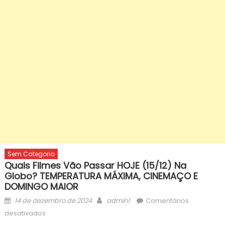
Sem Categoria
Quais Filmes Vão Passar HOJE (15/12) Na
Globo? TEMPERATURA MÁXIMA, CINEMAÇO E
DOMINGO MAIOR
Posted
Author
14 de dezembro de 2024
admin1
Comentários
on
em
desativados
Quais