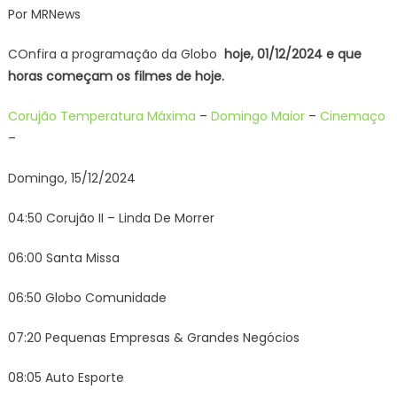
Por MRNews
filmes
vão
COnfira a programação da Globo
hoje, 01/12/
2024 e que
passar
horas começam os filmes de hoje.
HOJE
(15/12)
Corujão
Temperatura Máxima
–
Domingo Maior
–
Cinemaço
na
–
Globo?
TEMPERATURA
Domingo, 15/12/2024
MÁXIMA,
CINEMAÇO
04:50 Corujão II – Linda De Morrer
E
DOMINGO
06:00 Santa Missa
MAIOR
06:50 Globo Comunidade
07:20 Pequenas Empresas & Grandes Negócios
08:05 Auto Esporte