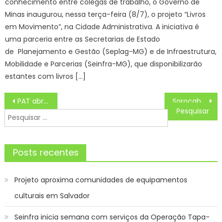
conhecimento entre colegas de trabalho, o Governo de
Minas inaugurou, nessa terça-feira (8/7), o projeto “Livros
em Movimento”, na Cidade Administrativa. A iniciativa é
uma parceria entre as Secretarias de Estado
de Planejamento e Gestão (Seplag-MG) e de Infraestrutura,
Mobilidade e Parcerias (Seinfra-MG), que disponibilizarão
estantes com livros […]
Navegação
PAT abre segunda com 651 vagas de emprego
Sorocaba terá máquinas com guarda-chuvas grátis para a população a partir de janeiro – Agência de Notícias
de
Pesquisar
Post
por:
Posts recentes
Projeto aproxima comunidades de equipamentos
culturais em Salvador
Seinfra inicia semana com serviços da Operação Tapa-