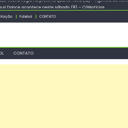
tsuri Dance acontece neste sábado (8) – CGNotícias
rro Nova Lima nesta sexta-feira – CGNotícias
ntação
Futebol
CONTATO
ealiza concerto nesta sexta-feira com obras de Mozart e Haydn
TCU apontar R$ 55,4 milhões em emendas suspeitas
BS Vitória Régia na próxima quarta-feira (12) – Agência de Notí
OL
CONTATO