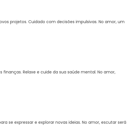
sorte
do
seu
 novos projetos. Cuidado com decisões impulsivas. No amor, um
signo,
Terça
(17/12/2024)
s finanças. Relaxe e cuide da sua saúde mental. No amor,
para se expressar e explorar novas ideias. No amor, escutar será