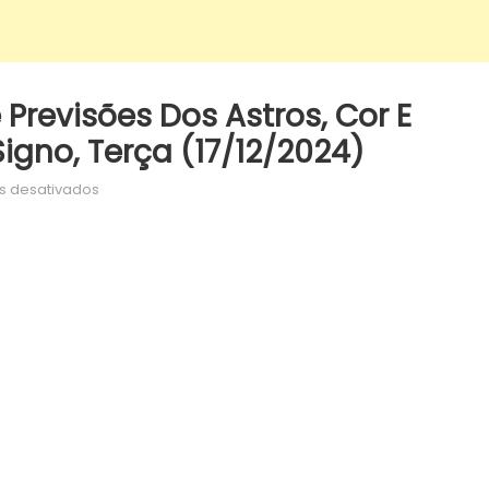
Previsões Dos Astros, Cor E
igno, Terça (17/12/2024)
em
s desativados
Horóscopo
do
Dia
de
Hoje
Previsões
dos
astros,
cor
e
número
da