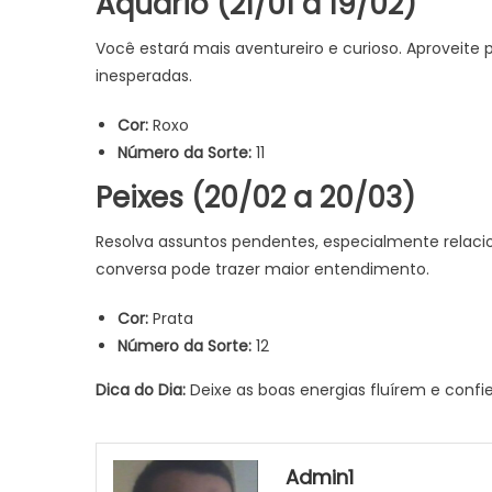
Aquário (21/01 a 19/02)
Você estará mais aventureiro e curioso. Aproveite 
inesperadas.
Cor:
Roxo
Número da Sorte:
11
Peixes (20/02 a 20/03)
Resolva assuntos pendentes, especialmente relacio
conversa pode trazer maior entendimento.
Cor:
Prata
Número da Sorte:
12
Dica do Dia:
Deixe as boas energias fluírem e confi
Admin1