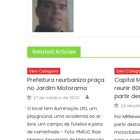
Related Articles
Sem Categoria
Sem Catego
Prefeitura reurbaniza praça
Capital 
no Jardim Motorama
reunir 80
partir de
Author
Posted
27 de outubro de 2023
on
Posted
24 de jul
O local tem iluminação LED, um
on
playground, uma academia ao ar
Por MRNews 
livre, um campo de futebol e pista
partir desta
de caminhada – Foto: PMSJC Rosi
motoclubes
Masiero Secretaria de Manutenção