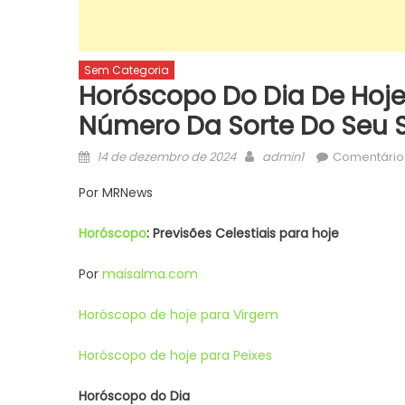
Sem Categoria
Horóscopo Do Dia De Hoje 
Número Da Sorte Do Seu S
Posted
Author
14 de dezembro de 2024
admin1
Comentário
on
Por MRNews
Horóscopo
: Previsões Celestiais para hoje
Por
maisalma.com
Horóscopo de hoje para Virgem
Horóscopo de hoje para Peixes
Horóscopo do Dia