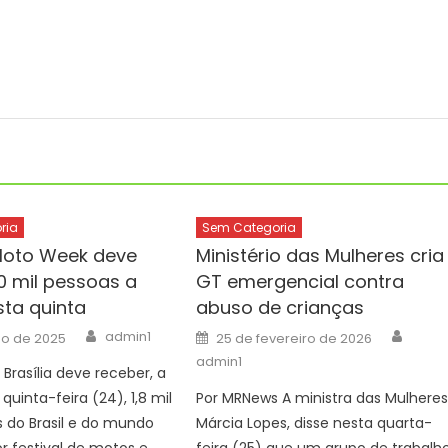
ria
Sem Categoria
Moto Week deve
Ministério das Mulheres cria
0 mil pessoas a
GT emergencial contra
sta quinta
abuso de crianças
Author
Autho
Posted
admin1
ho de 2025
25 de fevereiro de 2026
on
admin1
Brasília deve receber, a
 quinta-feira (24), 1,8 mil
Por MRNews A ministra das Mulheres
 do Brasil e do mundo
Márcia Lopes, disse nesta quarta-