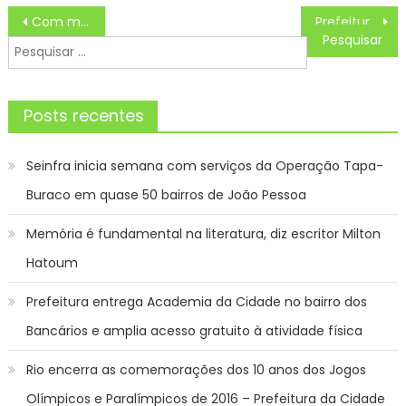
Navegação
Com mais 3 troféus, São José dispara na liderança dos Jogos
Prefeitura premia 100 alunos com viagens para Disney e Nasa – Prefeitura da Cidade do Rio de Janeiro
de
Pesquisar
Post
por:
Posts recentes
Seinfra inicia semana com serviços da Operação Tapa-
Buraco em quase 50 bairros de João Pessoa
Memória é fundamental na literatura, diz escritor Milton
Hatoum
Prefeitura entrega Academia da Cidade no bairro dos
Bancários e amplia acesso gratuito à atividade física
Rio encerra as comemorações dos 10 anos dos Jogos
Olímpicos e Paralímpicos de 2016 – Prefeitura da Cidade