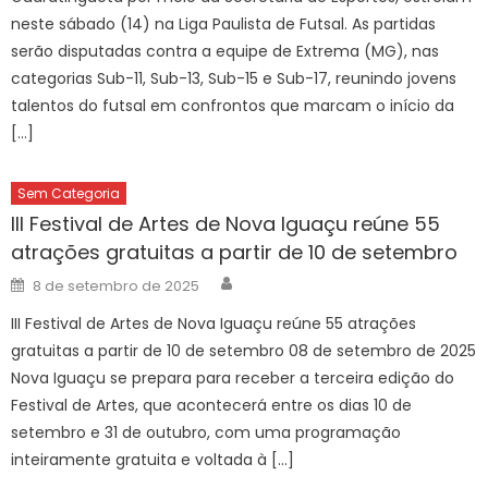
neste sábado (14) na Liga Paulista de Futsal. As partidas
serão disputadas contra a equipe de Extrema (MG), nas
categorias Sub-11, Sub-13, Sub-15 e Sub-17, reunindo jovens
talentos do futsal em confrontos que marcam o início da
[…]
Sem Categoria
III Festival de Artes de Nova Iguaçu reúne 55
atrações gratuitas a partir de 10 de setembro
Author
Posted
8 de setembro de 2025
on
III Festival de Artes de Nova Iguaçu reúne 55 atrações
gratuitas a partir de 10 de setembro 08 de setembro de 2025
Nova Iguaçu se prepara para receber a terceira edição do
Festival de Artes, que acontecerá entre os dias 10 de
setembro e 31 de outubro, com uma programação
inteiramente gratuita e voltada à […]