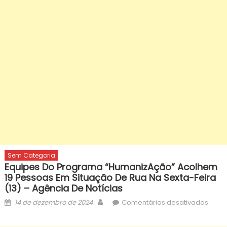
Sem Categoria
Equipes Do Programa “HumanizAção” Acolhem
19 Pessoas Em Situação De Rua Na Sexta-Feira
(13) – Agência De Notícias
Posted
Author
em
14 de dezembro de 2024
Comentários desativados
on
Equip
do