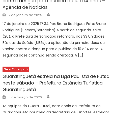
contra dengue para público de 10 a 14 anos –
Agência de Notícias
Author
Posted
17 de janeiro de 2025
on
17 de janeiro de 2025 17:34 Por: Bruno Rodrigues Foto: Bruno
Rodrigues (Secom/Sorocaba) A partir de segunda-feira
(20), a Prefeitura de Sorocaba retomará, nas 33 Unidades
Básicas de Saúde (UBSs), a aplicação da primeira dose da
vacina contra a dengue para o público de 10 a 14 anos. A
segunda dose continua sendo ofertada. A […]
Sem Categoria
Guaratinguetá estreia na Liga Paulista de Futsal
neste sábado – Prefeitura Estância Turística
Guaratinguetá
Author
Posted
13 de março de 2026
on
As equipes do Guará Futsal, com apoio da Prefeitura de
Guaratinguetá por meio da Secretaria de Esportes, estreiam