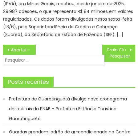
(IPVA), em Minas Gerais, recebeu, desde janeiro de 2025,
29.987 adesões, o que representa R$ 84 milhões em valores
regularizados. Os dados foram divulgados nesta sexta-feira
(13/6), pela Superintendência de Crédito e Cobrança
(Sucred), da Secretaria de Estado de Fazenda (SEF). […]
Navegação
Abertura da Cidade do Natal acontece nesta sexta-feira (13) com programação especial – CGNotícias
Praia Clube x Lube Civitanova Horário, Escalações, Palpites e Onde Assistir Mundial de Clubes de Vôlei Masculino
de
Pesquisar
Post
por:
Posts recentes
Prefeitura de Guaratinguetá divulga novo cronograma
dos editais da PNAB – Prefeitura Estância Turística
Guaratinguetá
Guardas prendem ladrão de ar-condicionado no Centro