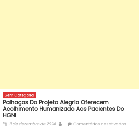
Sem Categoria
Palhaças Do Projeto Alegria Oferecem
Acolhimento Humanizado Aos Pacientes Do
HGNI
Posted
Author
em
11 de dezembro de 2024
Comentários desativados
on
Palha
do