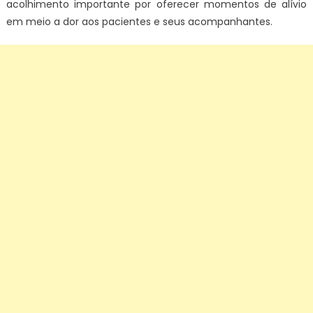
acolhimento importante por oferecer momentos de alívio
em meio a dor aos pacientes e seus acompanhantes.