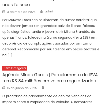
anos faleceu
Author
Posted
admin1
3 de maio de 2025
on
Por MRNews Estes são os sintomas de tumor cerebral que
não devem jamais ser ignorados: atriz de 11 anos faleceu
após diagnóstico tardio A jovem atriz Milena Brandão, de
apenas 11 anos, faleceu na última segunda-feira (28) em
decorrência de complicações causadas por um tumor
cerebral. Reconhecida por seu talento em peças teatrais e
na […]
Sem Categoria
Agência Minas Gerais | Parcelamento do IPVA
tem R$ 84 milhões em valores regularizados
Author
Posted
15 de junho de 2025
on
O programa de parcelamento de débitos vencidos do
Imposto sobre a Propriedade de Veículos Automotores