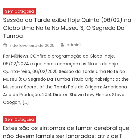
Sem Categoria
Sessão da Tarde exibe Hoje Quinta (06/02) na
Globo Uma Noite No Museu 3, O Segredo Da
Tumba
Author
Posted
admin1
7 de fevereiro de 2025
on
Por MRNews COnfira a programação da Globo hoje,
06/02/2024 e que horas começam os filmes de hoje.
Quinta-feira, 06/02/2025 Sessão da Tarde Uma Noite No
Museu 3: O Segredo Da Tumba Título Original: Night at the
Museum: Secret of the Tomb País de Origem: Americana
Ano de Produção: 2014 Diretor: Shawn Levy Elenco: Steve
Coogan, […]
Sem Categoria
Estes são os sintomas de tumor cerebral que
não devem jamais ser ignorados; atriz de 11