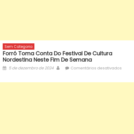
Sem Categoria
Forró Toma Conta Do Festival De Cultura
Nordestina Neste Fim De Semana
Posted
Author
em
5 de dezembro de 2024
Comentários desativados
on
Forró
toma
conta
do
Festiva
de
Cultur
Norde
neste