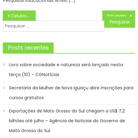
Pesquisas Educacionais Anísio […]
Navegação
Celulose expande economia de MS e nova fábrica em Ribas é passo importante para crescimento e diversificação
Em evento alusivo ao Natal, Caps Caminhar reúne usuários do serviço e familiares
de
Pesquisar
Post
por:
Posts recentes
Livro sobre sociedade e natureza será lançado nesta
terça (10) – CGNotícias
Secretaria da Mulher de Nova Iguaçu abre inscrições para
cursos gratuitos
Exportações de Mato Grosso do Sul chegam a US$ 7,2
bilhões até julho – Agência de Noticias do Governo de
Mato Grosso do Sul