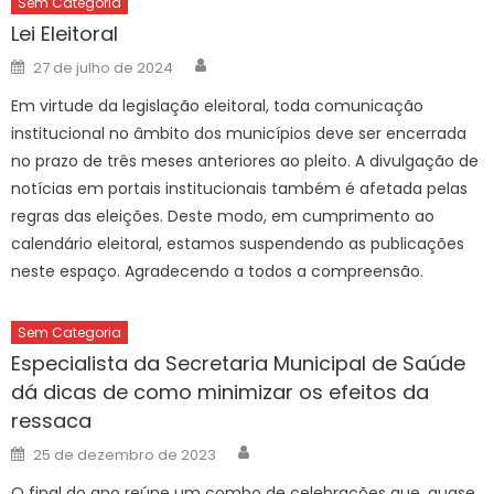
Sem Categoria
Lei Eleitoral
Author
Posted
27 de julho de 2024
on
Em virtude da legislação eleitoral, toda comunicação
institucional no âmbito dos municípios deve ser encerrada
no prazo de três meses anteriores ao pleito. A divulgação de
notícias em portais institucionais também é afetada pelas
regras das eleições. Deste modo, em cumprimento ao
calendário eleitoral, estamos suspendendo as publicações
neste espaço. Agradecendo a todos a compreensão.
Sem Categoria
Especialista da Secretaria Municipal de Saúde
dá dicas de como minimizar os efeitos da
ressaca
Author
Posted
25 de dezembro de 2023
on
O final do ano reúne um combo de celebrações que, quase