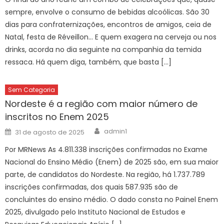
sempre, envolve o consumo de bebidas alcoólicas. São 30
dias para confraternizações, encontros de amigos, ceia de
Natal, festa de Réveillon… E quem exagera na cerveja ou nos
drinks, acorda no dia seguinte na companhia da temida
ressaca. Há quem diga, também, que basta […]
Sem Categoria
Nordeste é a região com maior número de
inscritos no Enem 2025
Author
Posted
admin1
31 de agosto de 2025
on
Por MRNews As 4.811.338 inscrições confirmadas no Exame
Nacional do Ensino Médio (Enem) de 2025 são, em sua maior
parte, de candidatos do Nordeste. Na região, há 1.737.789
inscrições confirmadas, dos quais 587.935 são de
concluintes do ensino médio. O dado consta no Painel Enem
2025, divulgado pelo Instituto Nacional de Estudos e