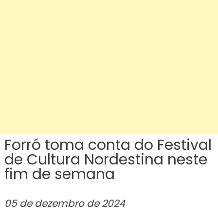
fim
de
sema
Forró toma conta do Festival
de Cultura Nordestina neste
fim de semana
05 de dezembro de 2024