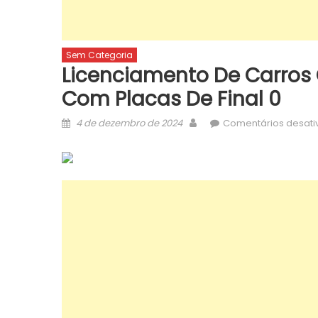
Sem Categoria
Licenciamento De Carros
Com Placas De Final 0
Posted
Author
4 de dezembro de 2024
Comentários desati
on