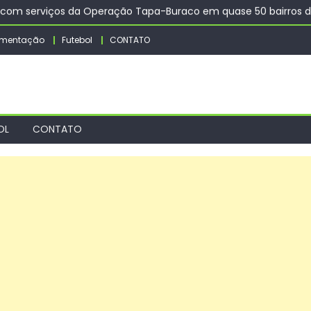
a com serviços da Operação Tapa-Buraco em quase 50 bairros 
 na literatura, diz escritor Milton Hatoum
amentação
Futebol
CONTATO
ademia da Cidade no bairro dos Bancários e amplia acesso gratui
rações dos 10 anos dos Jogos Olímpicos e Paralímpicos de 2016
unidades de equipamentos culturais em Salvador
OL
CONTATO