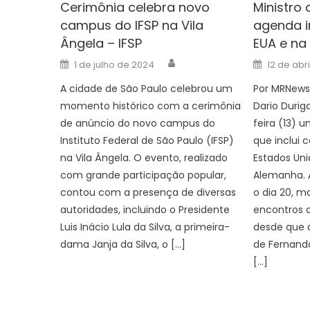
Cerimônia celebra novo
Ministro 
campus do IFSP na Vila
agenda i
Ângela – IFSP
EUA e na
Author
Posted
Posted
1 de julho de 2024
12 de abr
on
on
A cidade de São Paulo celebrou um
Por MRNews
momento histórico com a cerimônia
Dario Durig
de anúncio do novo campus do
feira (13) 
Instituto Federal de São Paulo (IFSP)
que inclui
na Vila Ângela. O evento, realizado
Estados Uni
com grande participação popular,
Alemanha. 
contou com a presença de diversas
o dia 20, m
autoridades, incluindo o Presidente
encontros d
Luis Inácio Lula da Silva, a primeira-
desde que a
dama Janja da Silva, o […]
de Fernand
[…]