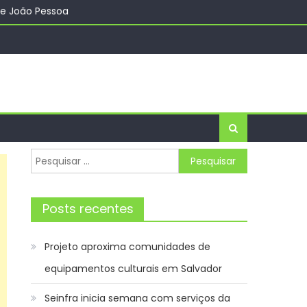
de João Pessoa
to à atividade física
 – Prefeitura da Cidade do Rio de Janeiro
Pesquisar
por:
Posts recentes
Projeto aproxima comunidades de
equipamentos culturais em Salvador
Seinfra inicia semana com serviços da