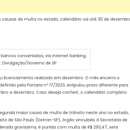
s causas de multa no estado; calendário vai até 30 de dezembr
ancos conveniados, via internet banking,
to: Divulgação/Governo de SP
seu licenciamento realizado em dezembro. O mês encerra o
finido pela Portaria nº 17/2023, estipulou prazo diferente para
mbro a dezembro. Caso deseja conferir, o calendário completo
segunda maior causa de multa de trânsito neste ano no estado,
to de São Paulo (Detran-SP), órgão vinculado à Secretaria de
iderada gravíssima, é punida com multa de R$ 293,47, sete