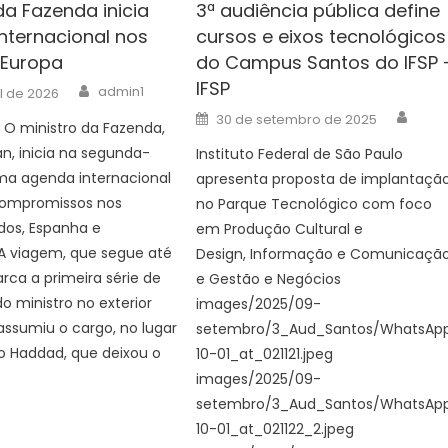
da Fazenda inicia
3ª audiência pública define
nternacional nos
cursos e eixos tecnológicos
 Europa
do Campus Santos do IFSP 
IFSP
Author
admin1
il de 2026
Auth
Posted
30 de setembro de 2025
 O ministro da Fazenda,
on
an, inicia na segunda-
Instituto Federal de São Paulo
uma agenda internacional
apresenta proposta de implantaçã
 compromissos nos
no Parque Tecnológico com foco
dos, Espanha e
em Produção Cultural e
A viagem, que segue até
Design, Informação e Comunicaçã
arca a primeira série de
e Gestão e Negócios
o ministro no exterior
images/2025/09-
ssumiu o cargo, no lugar
setembro/3_Aud_Santos/WhatsAp
o Haddad, que deixou o
10-01_at_021121.jpeg
images/2025/09-
setembro/3_Aud_Santos/WhatsAp
10-01_at_021122_2.jpeg