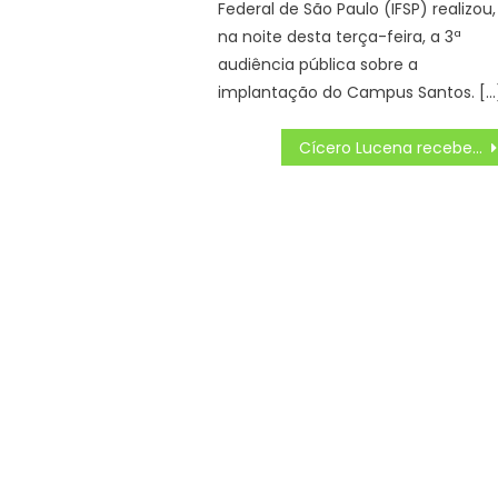
Federal de São Paulo (IFSP) realizou,
na noite desta terça-feira, a 3ª
audiência pública sobre a
implantação do Campus Santos. […
Cícero Lucena recebe embaixador do Irã e projeta parcerias para promover avanços em João Pessoa