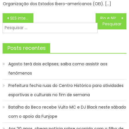
Organização dos Estados Ibero-americanos (OEI). […]
Navegação
SES integrará campanha que começa na 4ª para reforçar proteção sanitária na vacinação de fronteira
Rio e Niterói oficializam ao COB candidatura conjunta a sede dos Jogos Pan-Americanos 2031 – Prefeitura da Cidade do Rio de Janeiro
de
Pesquisar
Post
por:
Posts recentes
Agosto terá dois eclipses; saiba como assistir aos
fenômenos
Prefeitura fecha ruas do Centro Histórico para atividades
esportivas e culturais no fim de semana
Batalha do Beco recebe Vulto MC e DJ Black neste sábado
com o apoio da Funjope
Aos 20 anos, chega notícia sobre ocorrido com o filho de