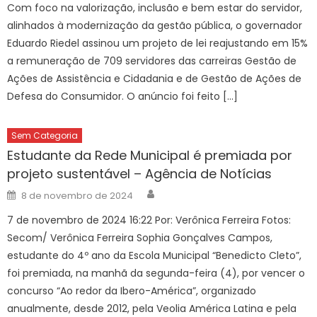
Com foco na valorização, inclusão e bem estar do servidor,
alinhados à modernização da gestão pública, o governador
Eduardo Riedel assinou um projeto de lei reajustando em 15%
a remuneração de 709 servidores das carreiras Gestão de
Ações de Assistência e Cidadania e de Gestão de Ações de
Defesa do Consumidor. O anúncio foi feito […]
Sem Categoria
Estudante da Rede Municipal é premiada por
projeto sustentável – Agência de Notícias
Author
Posted
8 de novembro de 2024
on
7 de novembro de 2024 16:22 Por: Verônica Ferreira Fotos:
Secom/ Verônica Ferreira Sophia Gonçalves Campos,
estudante do 4º ano da Escola Municipal “Benedicto Cleto”,
foi premiada, na manhã da segunda-feira (4), por vencer o
concurso “Ao redor da Ibero-América”, organizado
anualmente, desde 2012, pela Veolia América Latina e pela