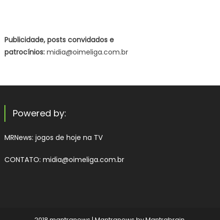
Publicidade, posts convidados e
patrocínios:
midia@oimeliga.com.br
Powered by:
MRNews:
jogos de hoje na TV
CONTATO: midia@oimeliga.com.br
2018 mantranews
|
Mantranews by
Mantrabrain
.