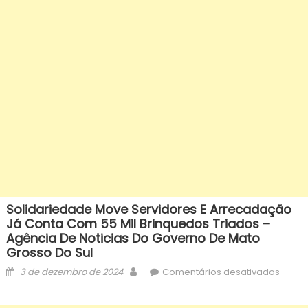
Solidariedade Move Servidores E Arrecadação
Já Conta Com 55 Mil Brinquedos Triados –
Agência De Noticias Do Governo De Mato
Grosso Do Sul
Posted
Author
em
3 de dezembro de 2024
Comentários desativados
on
solid
move