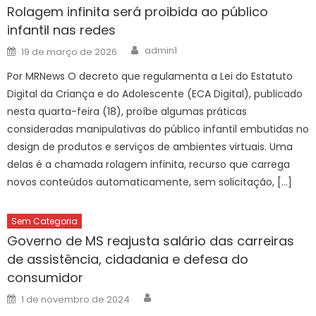
Rolagem infinita será proibida ao público
infantil nas redes
Author
Posted
admin1
19 de março de 2026
on
Por MRNews O decreto que regulamenta a Lei do Estatuto
Digital da Criança e do Adolescente (ECA Digital), publicado
nesta quarta-feira (18), proíbe algumas práticas
consideradas manipulativas do público infantil embutidas no
design de produtos e serviços de ambientes virtuais. Uma
delas é a chamada rolagem infinita, recurso que carrega
novos conteúdos automaticamente, sem solicitação, […]
Sem Categoria
Governo de MS reajusta salário das carreiras
de assistência, cidadania e defesa do
consumidor
Author
Posted
1 de novembro de 2024
on