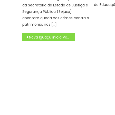
de Educação
da Secretaria de Estado de Justiça e
Segurança Pública (Sejusp)
apontam queda nos crimes contra o
patrimônio, nos […]
Navegação
Nova Iguaçu inicia Vacinação Antirrábica Itinerante
de
Post