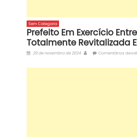
Sem Categoria
Prefeito Em Exercício Entr
Totalmente Revitalizad
Posted
Author
29 de novembro de 2024
Comentários desat
on