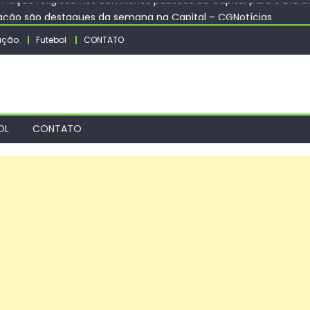
itação são destaques da semana na Capital – CGNotícias
 15 para registrarem candidaturas nos tribunais
ação
Futebol
CONTATO
tunidades” volta ao Terminal Gentileza com vagas e 4.194 cursos
ural deste final de semana – CGNotícias
mação religiosa nos cemitérios públicos da Capital para o Dia do
OL
CONTATO