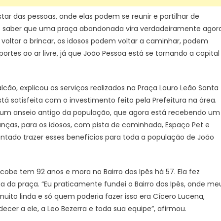
tar das pessoas, onde elas podem se reunir e partilhar de
 de saber que uma praça abandonada vira verdadeiramente agor
voltar a brincar, os idosos podem voltar a caminhar, podem
rtes ao ar livre, já que João Pessoa está se tornando a capital
alcão, explicou os serviços realizados na Praça Lauro Leão Santa
tá satisfeita com o investimento feito pela Prefeitura na área.
ra um anseio antigo da população, que agora está recebendo um
nças, para os idosos, com pista de caminhada, Espaço Pet e
entado trazer esses benefícios para toda a população de João
cobe tem 92 anos e mora no Bairro dos Ipês há 57. Ela fez
a da praça. “Eu praticamente fundei o Bairro dos Ipês, onde me
muito linda e só quem poderia fazer isso era Cícero Lucena,
er a ele, a Leo Bezerra e toda sua equipe”, afirmou.