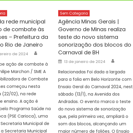
ria
Sem Categoria
da rede municipal
Agência Minas Gerais |
o de combate às
Governo de Minas realiza
es – Prefeitura da
teste do novo sistema
o Rio de Janeiro
sonorização dos blocos do
Carnaval de BH
Author
ereiro de 2024
Author
Posted
13 de janeiro de 2024
ebe ação de combate à
on
ilipe Marchon / SME A
Relacionadas Foi dada a largada
ilizadora de Combate
para a folia em Belo Horizonte com
oses começou nesta
Ensaio Geral do Carnaval 2024, nes
a (22/02), na rede
sábado (13/1), na Avenida dos
e ensino. A ação é
Andradas. O evento marca o teste
pelo Programa Saúde na
do novo sistema de sonorização
oca (PSE Carioca), uma
que, pela primeira vez, ampliará o
 Secretaria Municipal de
som dos blocos, alcançando um
a Secretaria Municipal
maior número de foliões. O Ensaio