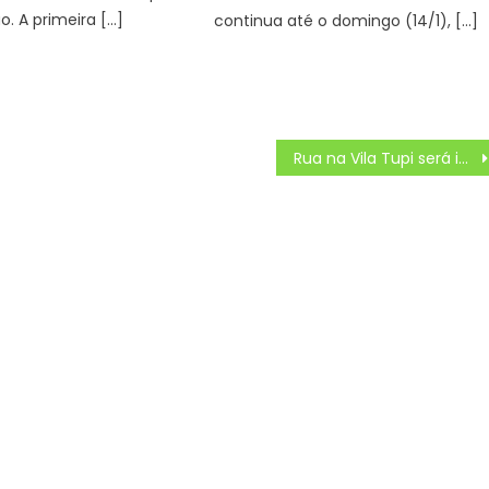
. A primeira […]
continua até o domingo (14/1), […]
Rua na Vila Tupi será interditada para obras de drenagem