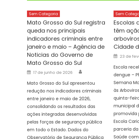
Sem Categoria
Sem Catego
Mato Grosso do Sul registra
Escolas 
queda nos principais
têm açã
indicadores criminais entre
arboviros
janeiro e maio – Agência de
Cidade d
Noticias do Governo de
Posted
23 de fev
on
Mato Grosso do Sul
Escola rec
Author
Posted
17 de junho de 2026
dengue – Ph
on
Semana Mob
Mato Grosso do Sul apresentou
às Arbovir
redução nos indicadores criminais
quinta-feir
entre janeiro e maio de 2026,
municipal d
consolidando os resultados das
promovida 
ações integradas desenvolvidas
Escola Cari
pelas forças de segurança pública
parceria da
em todo o Estado. Dados do
Saúde com 
Observatório de Segurança Pública