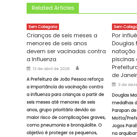
Related Articles
Sem Categoria
Sem Catego
Crianças de seis meses a
Por influ
menores de seis anos
Douglas 
devem ser vacinadas contra
natação 
a Influenza
piscinas
Prefeitu
Author
Posted
13 de abril de 2026
on
de Janei
A Prefeitura de João Pessoa reforça
Posted
3 de dez
a importância da vacinação contra
on
a influenza para crianças a partir de
Douglas Mat
seis meses até menores de seis
medalhas d
anos, grupo prioritário devido ao
Parapan de 
maior risco de complicações graves,
Motta/Prefe
como pneumonia e bronquiolite. O
Jogos Paral
objetivo é proteger os pequenos,
na arquiba