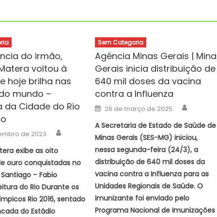
ria
Sem Categoria
ência do irmão,
Agência Minas Gerais | Mina
Matera voltou à
Gerais inicia distribuição de
e hoje brilha nas
640 mil doses da vacina
 do mundo –
contra a Influenza
ra da Cidade do Rio
Author
Posted
26 de março de 2025
on
ro
A Secretaria de Estado de Saúde de
Author
embro de 2023
Minas Gerais (SES-MG) iniciou,
nessa segunda-feira (24/3), a
era exibe as oito
distribuição de 640 mil doses da
e ouro conquistadas no
vacina contra a Influenza para as
Santiago – Fabio
Unidades Regionais de Saúde. O
itura do Rio Durante os
imunizante foi enviado pelo
ímpicos Rio 2016, sentado
Programa Nacional de Imunizações
ncada do Estádio