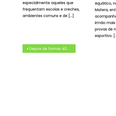
especialmente aqueles que
Aquático, n
frequentam escolas e creches,
Matera, en
ambientes comuns e de […]
acompanho
irmão mais
provas de 
esportivo. [
Navegação
Depois de formar 400 lideranças em oito municípios, ‘Perifeirarte’ chega a Campo Grande
de
Post