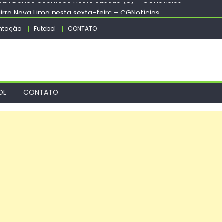
rro Nova Lima nesta sexta-feira – CGNotícias
ealiza concerto nesta sexta-feira com obras de Mozart e Haydn
ntação
Futebol
CONTATO
TCU apontar R$ 55,4 milhões em emendas suspeitas
Vulcão é controlado após mais de 11 horas de combate
tsuri Dance acontece neste sábado (8) – CGNotícias
OL
CONTATO