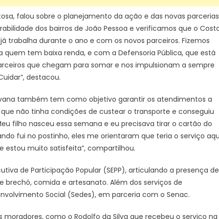
osa, falou sobre o planejamento da ação e das novas parcerias
abilidade dos bairros de João Pessoa e verificamos que o Cost
 já trabalha durante o ano e com os novos parceiros. Fizemos
 quem tem baixa renda, e com a Defensoria Pública, que está
arceiros que chegam para somar e nos impulsionam a sempre
Cuidar”, destacou.
ravana também tem como objetivo garantir os atendimentos a
 que não tinha condições de custear o transporte e conseguiu
“Meu filho nasceu essa semana e eu precisava tirar o cartão do
ndo fui no postinho, eles me orientaram que teria o serviço aqu
 estou muito satisfeita”, compartilhou.
utiva de Participação Popular (SEPP), articulando a presença de
 brechó, comida e artesanato. Além dos serviços de
nvolvimento Social (Sedes), em parceria com o Senac.
oradores, como o Rodolfo da Silva que recebeu o serviço na