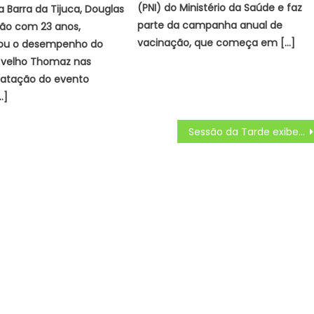
(PNI) do Ministério da Saúde e faz
a Barra da Tijuca, Douglas
parte da campanha anual de
tão com 23 anos,
vacinação, que começa em […]
u o desempenho do
 velho Thomaz nas
natação do evento
…]
Sessão da Tarde exibe Hoje Quinta (28/11) na Globo – Pulando a Vassoura