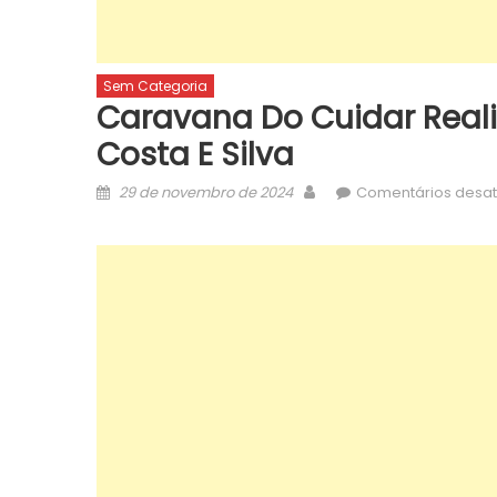
Sem Categoria
Caravana Do Cuidar Reali
Costa E Silva
Posted
Author
29 de novembro de 2024
Comentários desat
on