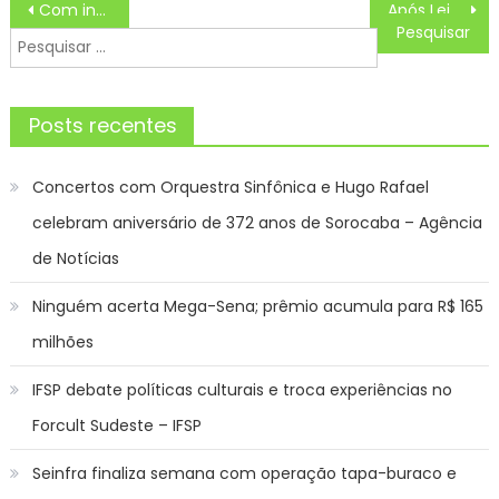
Navegação
Com investimento de R$ 50 milhões, empresa inaugura 1ª Unidade de Disseminação de Genes em MS
Após Leidi descobrir traição de Sirlei e vilã muda de lado
de
Pesquisar
Post
por:
Posts recentes
Concertos com Orquestra Sinfônica e Hugo Rafael
celebram aniversário de 372 anos de Sorocaba – Agência
de Notícias
Ninguém acerta Mega-Sena; prêmio acumula para R$ 165
milhões
IFSP debate políticas culturais e troca experiências no
Forcult Sudeste – IFSP
Seinfra finaliza semana com operação tapa-buraco e