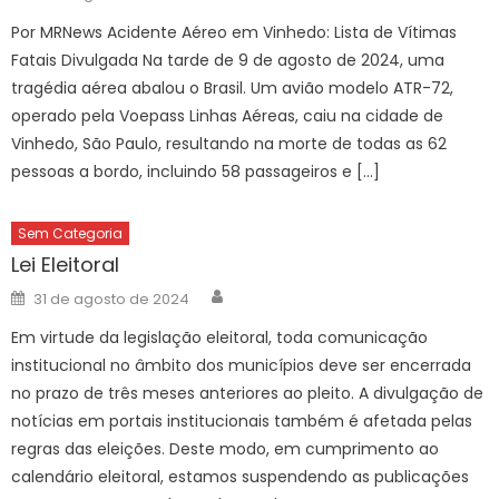
on
Por MRNews Acidente Aéreo em Vinhedo: Lista de Vítimas
Fatais Divulgada Na tarde de 9 de agosto de 2024, uma
tragédia aérea abalou o Brasil. Um avião modelo ATR-72,
operado pela Voepass Linhas Aéreas, caiu na cidade de
Vinhedo, São Paulo, resultando na morte de todas as 62
pessoas a bordo, incluindo 58 passageiros e […]
Sem Categoria
Lei Eleitoral
Author
Posted
31 de agosto de 2024
on
Em virtude da legislação eleitoral, toda comunicação
institucional no âmbito dos municípios deve ser encerrada
no prazo de três meses anteriores ao pleito. A divulgação de
notícias em portais institucionais também é afetada pelas
regras das eleições. Deste modo, em cumprimento ao
calendário eleitoral, estamos suspendendo as publicações