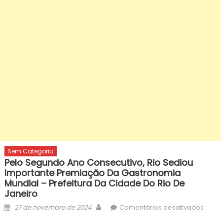
Sem Categoria
Pelo Segundo Ano Consecutivo, Rio Sediou
Importante Premiação Da Gastronomia
Mundial – Prefeitura Da Cidade Do Rio De
Janeiro
Posted
Author
em
27 de novembro de 2024
Comentários desativados
on
Pelo