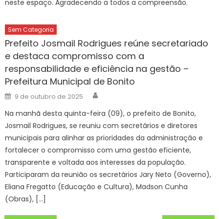
neste espaço. Agradecendo a todos a compreensão.
Sem Categoria
Prefeito Josmail Rodrigues reúne secretariado
e destaca compromisso com a
responsabilidade e eficiência na gestão –
Prefeitura Municipal de Bonito
Author
Posted
9 de outubro de 2025
on
Na manhã desta quinta-feira (09), o prefeito de Bonito,
Josmail Rodrigues, se reuniu com secretários e diretores
municipais para alinhar as prioridades da administração e
fortalecer o compromisso com uma gestão eficiente,
transparente e voltada aos interesses da população.
Participaram da reunião os secretários Jary Neto (Governo),
Eliana Fregatto (Educação e Cultura), Madson Cunha
(Obras), […]