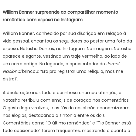
quebra
William Bonner surpreende ao compartilhar momento
o
romântico com esposa no Instagram
protocolo,
posta
William Bonner, conhecido por sua discrição em relação à
foto
vida pessoal, encantou os seguidores ao postar uma foto da
da
esposa, Natasha Dantas, no Instagram. Na imagem, Natasha
esposa
e
aparece elegante, vestindo um traje vermelho, ao lado de
mostra
um carro antigo. Na legenda, o apresentador do
Jornal
demais
Nacional
brincou: “Era pra registrar uma relíquia, mas me
distraí”.
A declaração inusitada e carinhosa chamou atenção, e
Natasha retribuiu com emojis de coração nos comentários.
O gesto logo viralizou, e os fãs do casal não economizaram
nos elogios, destacando a sintonia entre os dois.
Comentários como “O último romântico” e “Tio Bonner está
todo apaixonado” foram frequentes, mostrando o quanto o