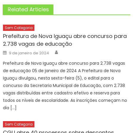
Related Articles
Sem Categoria
Prefeitura de Nova Iguaçu abre concurso para
2.738 vagas de educação
Author
Posted
9 de janeiro de 2024
on
Prefeitura de Nova Iguaçu abre concurso para 2.738 vagas
de educação 05 de janeiro de 2024 A Prefeitura de Nova
Iguaçu divulgou, nesta sexta-feira (5), o edital para o
concurso da Secretaria Municipal de Educação, com 2.738
vagas distribuídas entre cadastro efetivo e reserva para
todos os níveis de escolaridade. As inscrições começam no
dia […]
Sem Categoria
CGU abre 40 processos sobre descontos