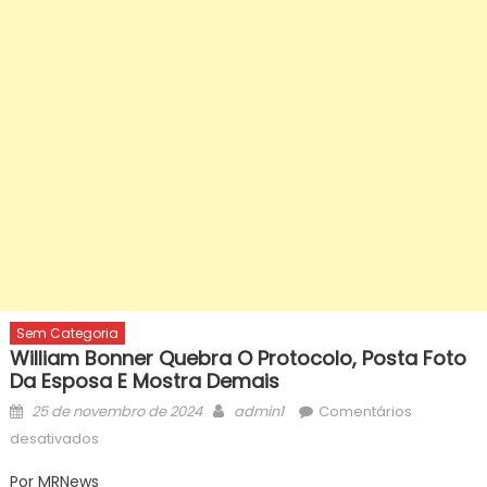
Sem Categoria
William Bonner Quebra O Protocolo, Posta Foto
Da Esposa E Mostra Demais
Posted
Author
25 de novembro de 2024
admin1
Comentários
on
em
desativados
William
Por MRNews
Bonner