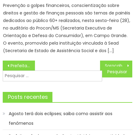
Prevenção a golpes financeiros, conscientização sobre
direitos e gestão de finanças pessoais são temas de painéis
dedicados ao público 60+ realizados, nesta sexta-feira (28),
no auditório do Procon/MS (Secretaria Executiva de
Orientação e Defesa do Consumidor), em Campo Grande.
O evento, promovido pela instituição vinculada à Sead
(Secretaria de Estado de Assistência Social e dos […]
Navegação
Prefeita Adriane Lopes fortalece parceria com o comércio e indústria para impulsionar crescimento de Campo Grande – CGNotícias
Sorocaba sedia 6º Fórum de Educação para as Relações Étnico-Raciais – Agência de Notícias
de
Pesquisar
Post
por:
Posts recentes
Agosto terá dois eclipses; saiba como assistir aos
fenômenos